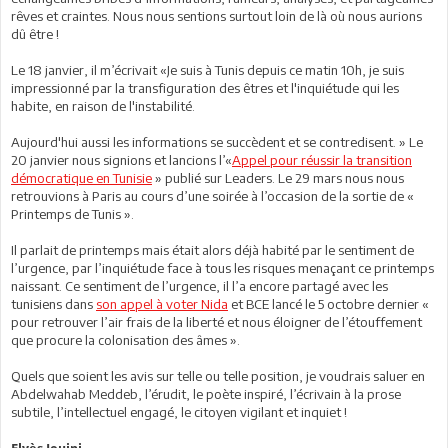
rêves et craintes. Nous nous sentions surtout loin de là où nous aurions
dû être !
Le 18 janvier, il m’écrivait «Je suis à Tunis depuis ce matin 10h, je suis
impressionné par la transfiguration des êtres et l'inquiétude qui les
habite, en raison de l'instabilité.
Aujourd'hui aussi les informations se succèdent et se contredisent. » Le
20 janvier nous signions et lancions l’«
Appel pour réussir la transition
démocratique en Tunisie
» publié sur Leaders. Le 29 mars nous nous
retrouvions à Paris au cours d’une soirée à l’occasion de la sortie de «
Printemps de Tunis ».
Il parlait de printemps mais était alors déjà habité par le sentiment de
l’urgence, par l’inquiétude face à tous les risques menaçant ce printemps
naissant. Ce sentiment de l’urgence, il l’a encore partagé avec les
tunisiens dans
son appel à voter Nida
et BCE lancé le 5 octobre dernier «
pour retrouver l’air frais de la liberté et nous éloigner de l’étouffement
que procure la colonisation des âmes ».
Quels que soient les avis sur telle ou telle position, je voudrais saluer en
Abdelwahab Meddeb, l’érudit, le poète inspiré, l’écrivain à la prose
subtile, l’intellectuel engagé, le citoyen vigilant et inquiet !