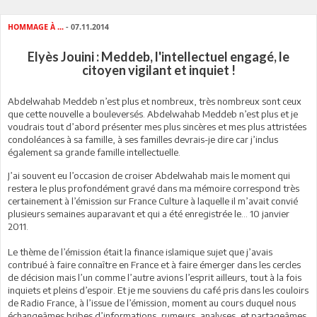
HOMMAGE À ...
- 07.11.2014
Elyès Jouini : Meddeb, l'intellectuel engagé, le
citoyen vigilant et inquiet !
Abdelwahab Meddeb n’est plus et nombreux, très nombreux sont ceux
que cette nouvelle a bouleversés. Abdelwahab Meddeb n’est plus et je
voudrais tout d’abord présenter mes plus sincères et mes plus attristées
condoléances à sa famille, à ses familles devrais-je dire car j’inclus
également sa grande famille intellectuelle.
J’ai souvent eu l’occasion de croiser Abdelwahab mais le moment qui
restera le plus profondément gravé dans ma mémoire correspond très
certainement à l’émission sur France Culture à laquelle il m’avait convié
plusieurs semaines auparavant et qui a été enregistrée le… 10 janvier
2011.
Le thème de l’émission était la finance islamique sujet que j’avais
contribué à faire connaître en France et à faire émerger dans les cercles
de décision mais l’un comme l’autre avions l’esprit ailleurs, tout à la fois
inquiets et pleins d’espoir. Et je me souviens du café pris dans les couloirs
de Radio France, à l’issue de l’émission, moment au cours duquel nous
échangeâmes bribes d’informations, rumeurs, analyses, et partageâmes