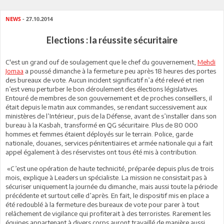
NEWS
- 27.10.2014
Elections : la réussite sécuritaire
C'est un grand ouf de soulagement que le chef du gouvernement,
Mehdi
Jomaa
a poussé dimanche à la fermeture peu après 18 heures des portes
des bureaux de vote. Aucun incident significatif n’a été relevé et rien
n’est venu perturber le bon déroulement des élections législatives.
Entouré de membres de son gouvernement et de proches conseillers, il
était depuis le matin aux commandes, se rendant successivement aux
ministères de l’Intérieur, puis de la Défense, avant de s’installer dans son
bureau à la Kasbah, transformé en QG sécuritaire. Plus de 80 000
hommes et femmes étaient déployés sur le terrain. Police, garde
nationale, douanes, services pénitentiaires et armée nationale qui a fait
appel également à des réservistes ont tous été mis à contribution.
«C’est une opération de haute technicité, préparée depuis plus de trois
mois, explique à Leaders un spécialiste. La mission ne consistait pas à
sécuriser uniquement la journée du dimanche, mais aussi toute la période
précédente et surtout celle d’après. En fait, le dispositif mis en place a
été redoublé à la fermeture des bureaux de vote pour parer à tout
relâchement de vigilance qui profiterait à des terroristes. Rarement les
équipes appartenant à divers corps auront travaillé de manière aussi