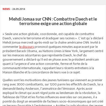
NEWS
- 24.09.2014
Mehdi Jomaa sur CNN : Combattre Daech et le
terrorisme exige une action globale
« Seule une action globale, coordonnée, est capable de combattre
Daech, vaincre le terrorisme et éradiquer ses racines ». C’est qu’a déclaré
Mehdi Jomaa mercredi après-midi sur la chaîne américaine CNN. Invité à
commenter
le discours
prononcé quelques minutes auparavant par le
président Barack Obama, au Nations Unies à New York, largement centré
sur les menaces sécuritaires que représente Daech, le chef du
gouvernement a déclaré qu’il est en phase avec le président américain
quant à l’urgence d’une action concertée, ferme et forte de la
communauté internationale, rappelant leurs récents entretiens à la
Maison Blanche et la concordance de leurs vue à ce sujet.
Quelles sont les motivations des jeunes tunisiens qui viennent au premier
rang avec 3000 combattants, sur 1200 parmi les effectifs de Daech, lui a
demandé Becky Anderson, l’animatrice de l’émission. Après avoir
expliqué le climat qui avait régné juste au lendemain de la révolution, la
faiblesse de l’Etat et les fortes influences exercées sur ces jeunes, il a
pointé du doigt un ensemble de facteurs socio-économiques qui ont créé
un terreau favorable à l’extrémisme. « Arrêter la radicalisation des jeunes