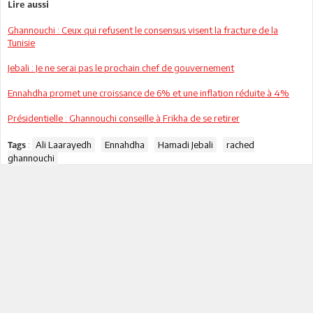
Lire aussi
Ghannouchi : Ceux qui refusent le consensus visent la fracture de la
Tunisie
Jebali : Je ne serai pas le prochain chef de gouvernement
Ennahdha promet une croissance de 6% et une inflation réduite à 4%
Présidentielle : Ghannouchi conseille à Frikha de se retirer
:
Ali Laarayedh
Ennahdha
Hamadi Jebali
rached
Tags
ghannouchi