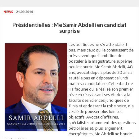
NEWS
- 21.09.2014
Présidentielles : Me Samir Abdelli en candidat
surprise
Les politiques ne s’y attendaient
pas, mais ceux qui le connaissent de
près savent que l’ambition de
postuler à la magistrature suprême
peu le nourrir. Me Samir Abdelli, 48
ans, avocat depuis plus de 20 ans a
sauté le pas en déposant ce lundi
matin sa candidature. Cet enfant de
Halfaouine qui a réalisé son premier
rêve en réussissant ses études à la
faculté des Sciences juridiques de
Tunis et endossant la robe noire, n’a
cessé de pousser plus loin ses
objectifs. Avocat d’affaires,
spécialiste notamment des questions
pétrolières et, plus largement
énergétiques, Me Abdelli ne boude