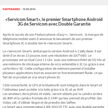
PARTENAIRES
- 19.09.2014
«Servicom Smart», le premier Smartphone Android
3G de Servicom avec Double Garantie
Après le succès de son Feature phone «Easy+», Servicom, la marque de
téléphonie mobile vient d’annoncer le lancement de son premier
Smartphone 3G à double Sim le «Servicom Smart».
Le «Servicom Smart» embarque la version Android 4.2 Jelly Bean. Il est
doté d’un écran 3,5 pouces avec une résolution de 320*480. Le
processeur est un Dual Core 1.2 Ghz avec une mémoire RAM de 512 Mo et
une mémoire de stockage interne de 4Go extensible à 32 Go grâce à une
carte Micro SD. Cette configuration de mémoire permet d’installer
plusieurs applications tout en assurant un fonctionnement fluide, ce qui
fait de ce produit un vrai smart phone 3G.
Côté connectivité, le GPS et le bluetooth sont intégrés dans le Smart et
l’utilisateur peut accéder à la toile grâce à la 3G et au Wifi.
Les amateurs de la photo et vidéo, seront séduits par la caméra arrière
de 3MP et la caméra frontale de 0.3 MP qui leur permet de profiter des
Video call, d’utiliser Skype et de prendre des Selfies.
Le Smart sera commercialisé à 169,900 DT TTC avec une double garantie