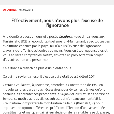
OPINIONS
- 01.09.2014
Effectivement, nous n'avons plus l'excuse de
l'ignorance
A la dernière question que lui a posée
, «que diriez-vous aux
Leaders
Tunisiens?», BCE a répondu textuellement: «Maintenant, avec toutes ces
évolutions connues par le pays, nul n’a plus l’excuse de l’ignorance.
L’avenir de la Tunisie est entre vos mains. Vous en êtes responsables et
vous en serez comptables. Votez, et votez en plébiscitant un projet
d’avenir et non une personne.»
Cela donne à réfléchir à plus d’un d’entre nous.
Ce qui me revient à l’esprit c’est ce qui s’était passé début 2011.
Certains voulaient , à juste titre, amender la Constitution de 1959 en
introduisant les garde fous nécessaires pour éviter les dérives qu’ont
connues les présidences précédents le 14 janvier 2011 et, sans perdre de
temps, se mettre au travail, les autres, qui n’ont aucunement fait la
«révolution» ont préféré la mobilisation de la rue (Kasbah 1, 2) pour
imposer une option différente, préférant l’élection d’une assemblée
constituante et marquant ainsi leur décision de faire table rase du passé,