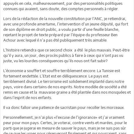
appuyés en cela, malheureusement, par des personnalités politiques
connues qui avaient, sans doute, des comptes personnels à régler.
Lors de la rédaction de la nouvelle constitution par l’ANC, je retiendrai,
avec une profonde amertume, l’intervention d’un jeune député, qui fort
de son diplôme en droit public, a voulu partir d’une feuille blanche,
rejetant le projet de texte préparé par l’équipe du professeur Ben
Achour avec lequel il n’a pas été publiquement très aimable.
L’histoire retiendra que ce second choix a été le plus mauvais. Peut-être
qu’il y aura, un jour, des procès publics à faire à ceux qui n’ont pas vu
juste, vu les lourdes conséquences qu’ils nous ont fait subir?
L’économie a souffert et souffre terriblement encore. La Tunisie est
fortement endettée. L’Etat est en déliquescence. Le pays est
terriblement divisé. Le terrorisme est solidement implanté dans notre
pays, voire dans certains de nos esprits. Notre modèle de société a été
remis en cause et la mauvaise graine a été plantée dans nos mosquées et
dans l’esprit de nos enfants.
Il va donc falloir une patience de sacristain pour recoller les morceaux.
Personnellement, je n’ai plus «l’excuse de l’ignorance» et j’ai vraiment
peur pour mon pays. Certes, je voterai, contre vents et marées, pour le
parti que je jugerai en mesure de sauver le pays, mais je ne suis pas sûr
de ce que les urnes nous réserveront finalement et qui pourraient, sans