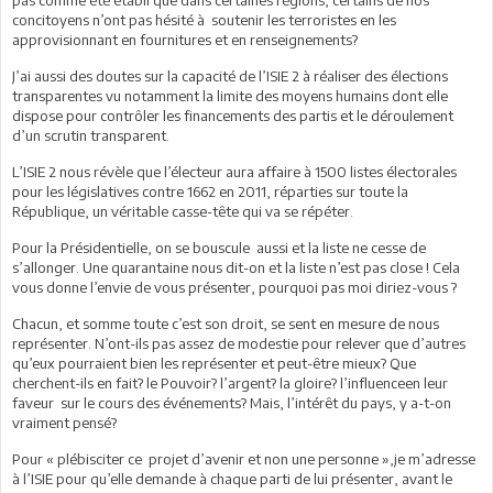
pas comme été établi que dans certaines régions, certains de nos
concitoyens n’ont pas hésité à soutenir les terroristes en les
approvisionnant en fournitures et en renseignements?
J’ai aussi des doutes sur la capacité de l’ISIE 2 à réaliser des élections
transparentes vu notamment la limite des moyens humains dont elle
dispose pour contrôler les financements des partis et le déroulement
d’un scrutin transparent.
L’ISIE 2 nous révèle que l’électeur aura affaire à 1500 listes électorales
pour les législatives contre 1662 en 2011, réparties sur toute la
République, un véritable casse-tête qui va se répéter.
Pour la Présidentielle, on se bouscule aussi et la liste ne cesse de
s’allonger. Une quarantaine nous dit-on et la liste n’est pas close ! Cela
vous donne l’envie de vous présenter, pourquoi pas moi diriez-vous ?
Chacun, et somme toute c’est son droit, se sent en mesure de nous
représenter. N’ont-ils pas assez de modestie pour relever que d’autres
qu’eux pourraient bien les représenter et peut-être mieux? Que
cherchent-ils en fait? le Pouvoir? l’argent? la gloire? l’influenceen leur
faveur sur le cours des événements? Mais, l’intérêt du pays, y a-t-on
vraiment pensé?
Pour « plébisciter ce projet d’avenir et non une personne »,je m’adresse
à l’ISIE pour qu’elle demande à chaque parti de lui présenter, avant le