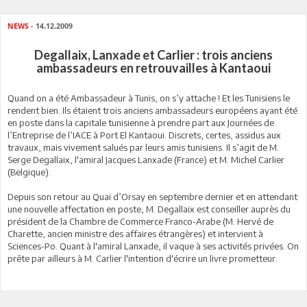
NEWS
- 14.12.2009
Degallaix, Lanxade et Carlier : trois anciens
ambassadeurs en retrouvailles à Kantaoui
Quand on a été Ambassadeur à Tunis, on s’y attache ! Et les Tunisiens le
rendent bien. Ils étaient trois anciens ambassadeurs européens ayant été
en poste dans la capitale tunisienne à prendre part aux Journées de
l’Entreprise de l’IACE à Port El Kantaoui. Discrets, certes, assidus aux
travaux, mais vivement salués par leurs amis tunisiens. Il s’agit de M.
Serge Degallaix, l'amiral Jacques Lanxade (France) et M. Michel Carlier
(Belgique).
Depuis son retour au Quai d’Orsay en septembre dernier et en attendant
une nouvelle affectation en poste, M. Degallaix est conseiller auprès du
président de la Chambre de Commerce Franco-Arabe (M. Hervé de
Charette, ancien ministre des affaires étrangères) et intervient à
Sciences-Po. Quant à l'amiral Lanxade, il vaque à ses activités privées. On
prête par ailleurs à M. Carlier l'intention d'écrire un livre prometteur.