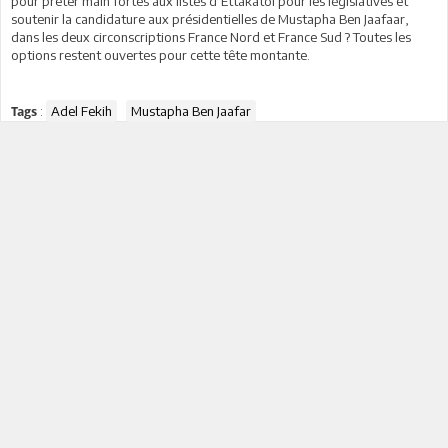
pour prêter main fortes aux listes d’Ettakatol pour les législatives et
soutenir la candidature aux présidentielles de Mustapha Ben Jaafaar,
dans les deux circonscriptions France Nord et France Sud ? Toutes les
options restent ouvertes pour cette tête montante.
:
Adel Fekih
Mustapha Ben Jaafar
Tags