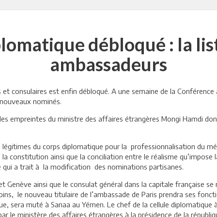
omatique débloqué : la lis
ambassadeurs
et consulaires est enfin débloqué. A une semaine de la Conférence
es nouveaux nominés.
es empreintes du ministre des affaires étrangères Mongi Hamdi dont
s légitimes du corps diplomatique pour la professionnalisation du mé
 la constitution ainsi que la conciliation entre le réalisme qu’impose
ce qui a trait à la modification des nominations partisanes.
et Genève ainsi que le consulat général dans la capitale française se
ins, le nouveau titulaire de l’ambassade de Paris prendra ses fonct
ique, sera muté à Sanaa au Yémen. Le chef de la cellule diplomatiq
 par le ministère des affaires étrangères à la présidence de la républiq