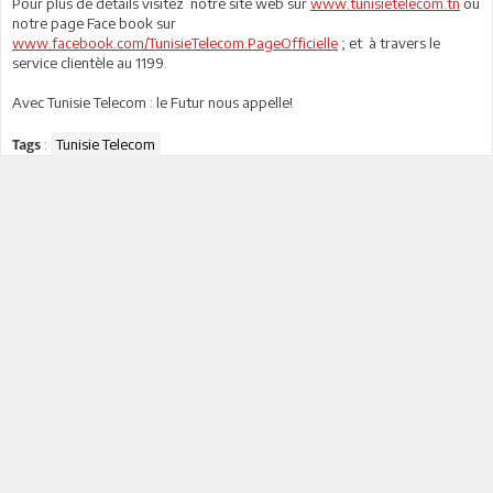
Pour plus de détails visitez notre site web sur
www.tunisietelecom.tn
ou
notre page Face book sur
www.facebook.com/TunisieTelecom.PageOfficielle
; et à travers le
service clientèle au 1199.
Avec Tunisie Telecom : le Futur nous appelle!
:
Tunisie Telecom
Tags