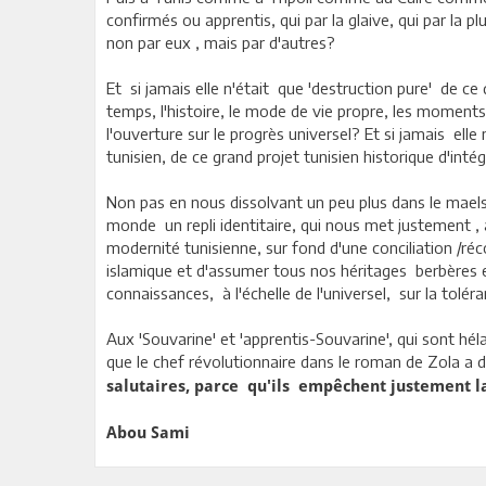
confirmés ou apprentis, qui par la glaive, qui par la 
non par eux , mais par d'autres?
Et si jamais elle n'était que 'destruction pure' de ce 
temps, l'histoire, le mode de vie propre, les moment
l'ouverture sur le progrès universel? Et si jamais elle n
tunisien, de ce grand projet tunisien historique d'int
Non pas en nous dissolvant un peu plus dans le maels
monde un repli identitaire, qui nous met justement 
modernité tunisienne, sur fond d'une conciliation /réco
islamique et d'assumer tous nos héritages berbères et
connaissances, à l'échelle de l'universel, sur la tolér
Aux 'Souvarine' et 'apprentis-Souvarine', qui sont héla
que le chef révolutionnaire dans le roman de Zola a dit 
salutaires, parce qu'ils empêchent justement la
Abou Sami