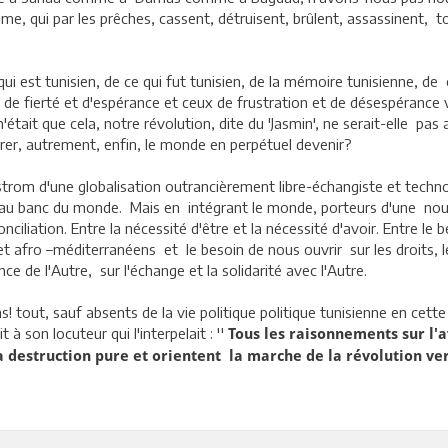
plume, qui par les prêches, cassent, détruisent, brûlent, assassinent,
qui est tunisien, de ce qui fut tunisien, de la mémoire tunisienne, de c
s de fierté et d'espérance et ceux de frustration et de désespérance
'était que cela, notre révolution, dite du 'Jasmin', ne serait-elle pas a
égrer, autrement, enfin, le monde en perpétuel devenir?
trom d'une globalisation outrancièrement libre-échangiste et techno
, au banc du monde. Mais en intégrant le monde, porteurs d'une no
nciliation. Entre la nécessité d'être et la nécessité d'avoir. Entre l
 afro –méditerranéens et le besoin de nous ouvrir sur les droits, le
ance de l'Autre, sur l'échange et la solidarité avec l'Autre.
s! tout, sauf absents de la vie politique politique tunisienne en cette
à son locuteur qui l'interpelait : ''
Tous les raisonnements sur l'a
 destruction pure et orientent la marche de la révolution vers