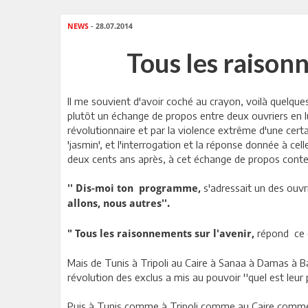
NEWS
- 28.07.2014
Tous les raison
Il me souvient d'avoir coché au crayon, voilà quelque
plutôt un échange de propos entre deux ouvriers en lutt
révolutionnaire et par la violence extrême d'une certa
'jasmin', et l'interrogation et la réponse donnée à cel
deux cents ans après, à cet échange de propos conte
s'adressait un des ouv
'' Dis-moi ton programme,
allons, nous autres''.
répond ce 
" Tous les raisonnements sur l'avenir,
Mais de Tunis à Tripoli au Caire à Sanaa à Damas à B
révolution des exclus a mis au pouvoir ''quel est leur
Puis à Tunis comme à Tripoli comme au Caire comm