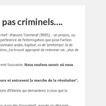
 pas criminels….
 chef- d'œuvre 'Germinal' (1885), - un propos, ou
 pertinence de l'interrogation que pose l'action
nnaire arabe, baptisé, ici de 'printemps', là de
ères, j'ai trouvé approprié de redonner vie , plus de
ommé Souvarine.
Nous voulons savoir où nous
pure et entravent la marche de la révolution''.
lions d'Etienne qui demandons à ceux que la
ussi des 'Souvarine", avoués ou déguisés,