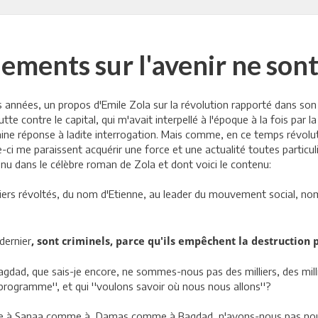
nements sur l'avenir ne sont
s années, un propos d'Emile Zola sur la révolution rapporté dans son
e contre le capital, qui m'avait interpellé à l'époque à la fois par la
ine réponse à ladite interrogation. Mais comme, en ce temps révolutio
le-ci me paraissent acquérir une force et une actualité toutes particuli
nu dans le célèbre roman de Zola et dont voici le contenu:
riers révoltés, du nom d'Etienne, au leader du mouvement social, n
dernier
, sont criminels, parce qu'ils empêchent la destruction 
agdad, que sais-je encore, ne sommes-nous pas des milliers, des mil
 programme'', et qui ''voulons savoir où nous nous allons''?
e à Sanaa comme à Damas comme à Bagdad, n'avons-nous pas nous a