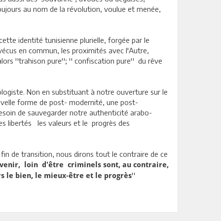
 toujours au nom de la révolution, voulue et menée,
ette identité tunisienne plurielle, forgée par le
 vécus en commun, les proximités avec l'Autre,
lors ''trahison pure''; '' confiscation pure'' du rêve
logiste. Non en substituant à notre ouverture sur le
uvelle forme de post- modernité, une post-
e besoin de sauvegarder notre authenticité arabo-
s libertés les valeurs et le progrès des
 fin de transition, nous dirons tout le contraire de ce
venir, loin d'être criminels sont, au contraire,
''
 le bien, le mieux-être et le progrès