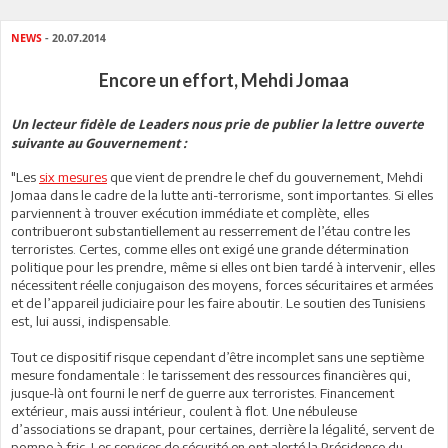
NEWS
- 20.07.2014
Encore un effort, Mehdi Jomaa
Un lecteur fidèle de Leaders nous prie de publier la lettre ouverte
suivante au Gouvernement :
"Les
six mesures
que vient de prendre le chef du gouvernement, Mehdi
Jomaa dans le cadre de la lutte anti-terrorisme, sont importantes. Si elles
parviennent à trouver exécution immédiate et complète, elles
contribueront substantiellement au resserrement de l’étau contre les
terroristes. Certes, comme elles ont exigé une grande détermination
politique pour les prendre, même si elles ont bien tardé à intervenir, elles
nécessitent réelle conjugaison des moyens, forces sécuritaires et armées
et de l’appareil judiciaire pour les faire aboutir. Le soutien des Tunisiens
est, lui aussi, indispensable.
Tout ce dispositif risque cependant d’être incomplet sans une septième
mesure fondamentale : le tarissement des ressources financières qui,
jusque-là ont fourni le nerf de guerre aux terroristes. Financement
extérieur, mais aussi intérieur, coulent à flot. Une nébuleuse
d’associations se drapant, pour certaines, derrière la légalité, servent de
pompe à fric. Les services de sécurité en ont alerté la Présidence du