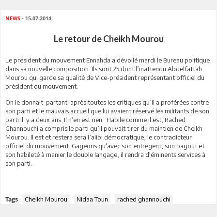
NEWS
- 15.07.2014
Le retour de Cheikh Mourou
Le président du mouvement Ennahda a dévoilé mardi le Bureau politique
dans sa nouvelle composition. Ils sont 25 dont l’inattendu Abdelfattah
Mourou qui garde sa qualité de Vice-président représentant officiel du
président du mouvement.
On le donnait partant après toutes les critiques qu’il a proférées contre
son parti et le mauvais accueil que lui avaient réservé les militants de son
parti il y a deux ans. Il n’en est rien. Habile comme il est, Rached
Ghannouchi a compris le parti qu’il pouvait tirer du maintien de Cheikh
Mourou. Il est et restera sera l’alibi démocratique, le contradicteur
officiel du mouvement. Gageons qu'avec son entregent, son bagout et
son habileté à manier le double langage, il rendra d'éminents services à
son parti.
:
Cheikh Mourou
Nidaa Toun
rached ghannouchi
Tags