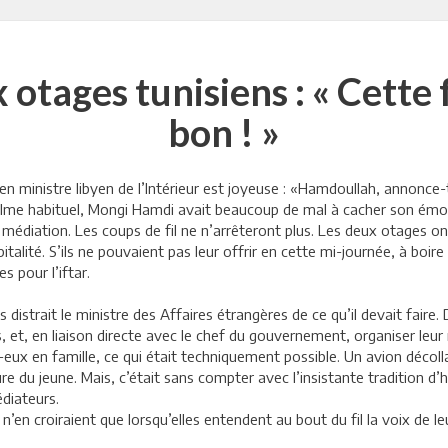
otages tunisiens : « Cette f
bon ! »
n ministre libyen de l’Intérieur est joyeuse : «Hamdoullah, annonce-t-i
me habituel, Mongi Hamdi avait beaucoup de mal à cacher son émotion.
 médiation. Les coups de fil ne n’arrêteront plus. Les deux otages o
talité. S’ils ne pouvaient pas leur offrir en cette mi-journée, à boire 
s pour l’iftar.
s distrait le ministre des Affaires étrangères de ce qu’il devait fair
et, en liaison directe avec le chef du gouvernement, organiser leur r
-eux en famille, ce qui était techniquement possible. Un avion décol
 du jeune. Mais, c’était sans compter avec l’insistante tradition d’hos
édiateurs.
 n’en croiraient que lorsqu’elles entendent au bout du fil la voix de l