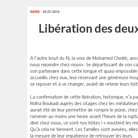
NEWS
- 05.07.2014
Libération des deux 
A l’autre bout du fil, la voix de Mohamed Cheikh, ancie
nous rejoindre chez-nous». Se départissant de son cal
son partenaire dans cette longue et quasi-impossible
accueillis chez eux, leur réservant une généreuse hospi
se reposer et à se changer, avant de retenir leurs hôte
La confirmation de cette libération, historique, n’a pa
Ridha Boukadi auprès des otages chez les médiateurs, 
aurait été de leur permettre de rompre le jeûne, chez
ramener au moins une heure avant l’heure de la rupture
dîné chez-nous, ce sont nos hôtes ! » insistent les m
Qu’à cela ne tiennent. Les familles sont avisées, elles
la mesure de leur impatience de retrouver les leurs.