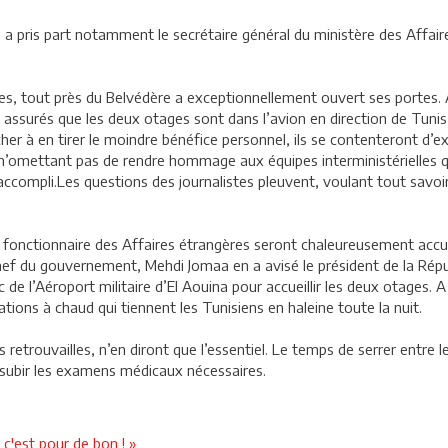
ord a pris part notamment le secrétaire général du ministère des Affai
ères, tout près du Belvédère a exceptionnellement ouvert ses portes. 
 assurés que les deux otages sont dans l’avion en direction de Tuni
her à en tirer le moindre bénéfice personnel, ils se contenteront 
es, n’omettant pas de rendre hommage aux équipes interministérielles 
accompli.Les questions des journalistes pleuvent, voulant tout savoir.
ut fonctionnaire des Affaires étrangères seront chaleureusement accue
Chef du gouvernement, Mehdi Jomaa en a avisé le président de la Républ
 de l’Aéroport militaire d’El Aouina pour accueillir les deux otages. A 
ions à chaud qui tiennent les Tunisiens en haleine toute la nuit.
 retrouvailles, n’en diront que l’essentiel. Le temps de serrer entre l
e subir les examens médicaux nécessaires.
 c'est pour de bon ! »