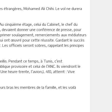
res étrangères, Mohamed Ali Chihi. Le vol ne durera
Au cinquième étage, celui du Cabinet, le chef du
s, devaient donner une conférence de presse, pour
d’exprimer soulagement, remerciements aux médiateurs
qui ont œuvré pour cette réussite. Gardant le succès
 Les officiels seront sobres, rappelant les principes
illis. Pendant ce temps, à Tunis, c’est
ique provisoire et celui de l’ANC. Ils viendront le
Une heure-trente, l’avion,L 410, atterrit : Vive
eurs bras les membres de la famille, et les voilà