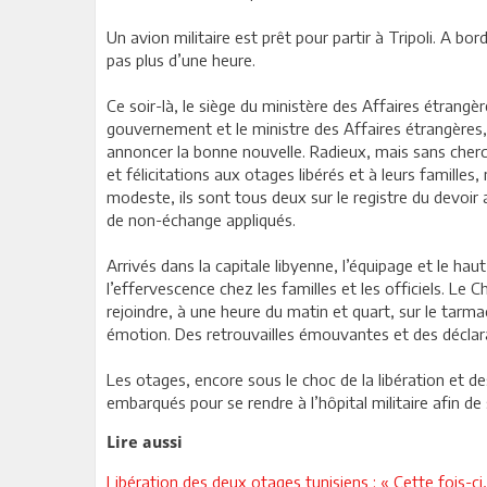
Un avion militaire est prêt pour partir à Tripoli. A b
pas plus d’une heure.
Ce soir-là, le siège du ministère des Affaires étrang
gouvernement et le ministre des Affaires étrangères,
annoncer la bonne nouvelle. Radieux, mais sans cherc
et félicitations aux otages libérés et à leurs famill
modeste, ils sont tous deux sur le registre du devoir 
de non-échange appliqués.
Arrivés dans la capitale libyenne, l’équipage et le ha
l’effervescence chez les familles et les officiels. Le 
rejoindre, à une heure du matin et quart, sur le tarmac
émotion. Des retrouvailles émouvantes et des déclarat
Les otages, encore sous le choc de la libération et des
embarqués pour se rendre à l’hôpital militaire afin d
Lire aussi
Libération des deux otages tunisiens : « Cette fois-ci,