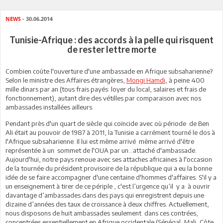
NEWS
- 30.06.2014
Tunisie-Afrique : des accords à la pelle qui risquent
de rester lettre morte
Combien coûte l'ouverture d'une ambassade en Afrique subsaharienne?
Selon le ministre des Affaires étrangères,
Mongi Hamdi
, à peine 400
mille dinars par an (tous frais payés: loyer du local, salaires et frais de
fonctionnement), autant dire des vétilles par comparaison avec nos
ambassades installées ailleurs.
Pendant près d'un quart de siècle qui coïncide avec où période de Ben
Ali était au pouvoir de 1987 à 2011, la Tunisie a carrément tourné le dos à
l'Afrique subsaharienne. Il lui est même arrivé même arrivé d'être
représentée à un sommet de l'OUA par un...attaché d'ambassade.
Aujourd'hui, notre pays renoue avec ses attaches africaines à l'occasion
de la tournée du président provisoire de la république qui a eu la bonne
idée de se faire accompagner d'une centaine d'hommes d'affaires. S'il y a
un enseignement à tirer de ce périple , c'est l’urgence qu’il y a à ouvrir
davantage d’ambassades dans des pays qui enregistrent depuis une
dizaine d’années des taux de croissance à deux chiffres. Actuellement,
nous disposons de huit ambassades seulement dans ces contrées,
concentrées essentiellement en Afrique occidentale (Sénégal, Mali, Côte