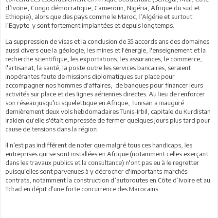
d’Ivoire, Congo démocratique, Cameroun, Nigéria, Afrique du sud et
Ethiopie), alors que des pays comme le Maroc, l’Algérie et surtout
l’Egypte y sont fortement implantées et depuis longtemps.
La suppression de visas et la conclusion de 35 accords ans des domaines
aussi divers que la géologie, les mines et l'énergie, l'enseignement et la
recherche scientifique, les exportations, les assurances, le commerce,
l'artisanat, la santé, la poste outre les services bancaires, seraient
inopérantes faute de missions diplomatiques sur place pour
accompagner nos hommes d'affaires, de banques pour financer leurs
activités sur place et des lignes aériennes directes. Au lieu de renforcer
son réseau jusqu'ici squelettique en Afrique, Tunisair a inauguré
dernièrement deux vols hebdomadaires Tunis-Irbil, capitale du Kurdistan
irakien qu'elle s'était empressée de fermer quelques jours plus tard pour
cause de tensions dans la région.
ll n’est pas indifférent de noter que malgré tous ces handicaps, les
entreprises qui se sont installées en Afrique (notamment celles exerçant
dans les travaux publics et la consultance) n'ont pas eu à le regretter
puisqu'elles sont parvenues à y décrocher d'importants marchés
contrats, notamment la construction d’autoroutes en Côte d’Ivoire et au
Tchad en dépit d'une forte concurrence des Marocains.