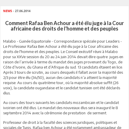
NEWS
- 27.06.2014
Comment Rafaa Ben Achour a été élu juge à la Cour
africaine des droits de l'homme et des peuples
Malabo - Guinée Equatoriale - Correspondance spéciale pour Leaders -
Le Professeur Rafaa Ben Achour a été élu juge à la Cour africaine des
droits de l'homme et des peuples. Le Conseil exécutif réuni à Malabo
pour sa XXVe session du 20 au 24 juin 2014 devait élire quatre juges en
raison de l’arrivée à terme du mandat des juges provenant du Togo, de
Côte d’Ivoire, du Ghana et d’Afrique du sud. 13 candidats étaient en lice.
Après 3 tours de scrutin, au cours desquels il fallait avoir la majorité des
2/3 pour être élu (34/50), aucun des candidats n’a atteint la majorité
requise. Au cours du quatrième tour, où la majorité absolue suffit (26
voix), la candidate ougandaise et le candidat tunisien ont été déclarés
élus.
Au cours des tours suivants les candidats mozambicain et le candidat
ivoirien ont été élus. Le mandat des nouveaux élus sera inauguré le 8
septembre 2014 avec la cérémonie de prestation de serment.
Professeur de droit à la faculté des sciences juridiques, politiques et
sociales de Tunis, Rafaa ben Achour a été notamment ambassadeur de