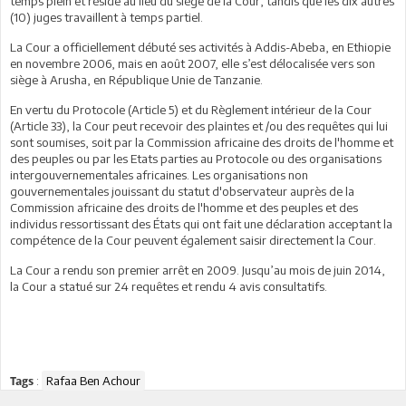
temps plein et réside au lieu du siège de la Cour, tandis que les dix autres
(10) juges travaillent à temps partiel.
La Cour a officiellement débuté ses activités à Addis-Abeba, en Ethiopie
en novembre 2006, mais en août 2007, elle s’est délocalisée vers son
siège à Arusha, en République Unie de Tanzanie.
En vertu du Protocole (Article 5) et du Règlement intérieur de la Cour
(Article 33), la Cour peut recevoir des plaintes et /ou des requêtes qui lui
sont soumises, soit par la Commission africaine des droits de l'homme et
des peuples ou par les Etats parties au Protocole ou des organisations
intergouvernementales africaines. Les organisations non
gouvernementales jouissant du statut d'observateur auprès de la
Commission africaine des droits de l'homme et des peuples et des
individus ressortissant des États qui ont fait une déclaration acceptant la
compétence de la Cour peuvent également saisir directement la Cour.
La Cour a rendu son premier arrêt en 2009. Jusqu’au mois de juin 2014,
la Cour a statué sur 24 requêtes et rendu 4 avis consultatifs.
:
Rafaa Ben Achour
Tags