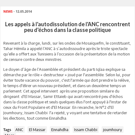
NEWS
- 12.05.2014
Les appels à l'autodissolution de l'ANC rencontrent
peu d'échos dans la classe politique
Revenant à la charge, lundi, sur les ondes de Mosaïquefm, le constituant,
Tahar Hémila a appelé l’ANC à s’autodissoudre après le triste spectacle
qu’elle a offert aux Tunisiens à l’occasion de la présentation de la motion
de censure contre deux ministres.
Le doyen d’âge de l’Assemblée et président du parti Iqlaa explique sa
démarche par le rôle « destructeur » joué par l'assemblée. Selon lui, pour
éviter toute vacance du pouvoir, c'est l'armée qui doit prendre la relève,
le temps d'élirer un nouveau président, et dans un deuxième temps un
parlement. Cet appel intervient après une proposition similaire du
dirigeant d'El Massar, Samir Ettaïeb qui avait rencontré peu d'échos
dans la classe politique et seuls quelques élus l'ont appuyé à l'instar de
ceux du Front Populaire et d'El Massar. En revanche, le N°2 d'El
Joumhoury, Issam Chabbi l'a rejeté, y voyant une tentative de retarder
les élections, tout comme Ennahdha.
:
ANC
El Massar
Ennahdha
Issam Chabbi
joumhoury
Tags