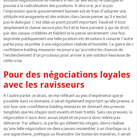
attitude négationniste ne mènera à rien car elle exclut le dialogue et
pousse à la radicalisation des positions. A dire vrai, je n’ai pas
l’impression que le gouvernement tunisien est en train d’adopter une
attitude intransigeante et des indices clairs laisse penser qu’il n’exclut
pas le dialogue. C’est déjà un point positif important. Faudrait-il tout
simplement le clamer encore plus fort et le faire parvenir à qui de droit
par des canaux crédibles et fiables? Je le pense sincèrement. Une fois
exprimée publiquement une telle position est de nature à rassurer l’autre
partie pour se prêter à une négociation réaliste et honnête. Ce genre de «
confidence bulding measure» ne pourra qu’accroitre les chances de
l’enclenchement d’un processus pour arriver à une solution heureuse de
cette crise.
Pour des négociations loyales
avec les ravisseurs
A l’autre partie, je dirais, en me référant au peu d’expérience que je
possède dans ce domaine, il serait également important qu’elle prenne, à
son tour une «confidence bulding measure» en donnant des preuves
tangibles que les otages sont vivants et bien traités. Sans ces preuves, la
négociation n’aura donc aucun objet et ne pourra donc même pas
démarrer. Par ailleurs, la partie qui détient les otages, devra réaliser
qu’une telle négociation ne devra jamais ressembler à un chantage ou à
une supercherie, politique ou financière. De toutes les manières, il serait