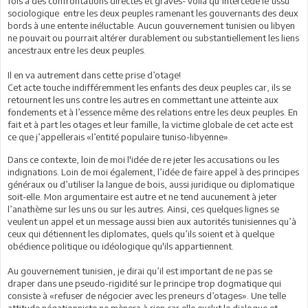
fois à des confrontations directes et graves- voilà qu’intercède le tissu
sociologique entre les deux peuples ramenant les gouvernants des deux
bords à une entente inéluctable. Aucun gouvernement tunisien ou libyen
ne pouvait ou pourrait altérer durablement ou substantiellement les liens
ancestraux entre les deux peuples.
Il en va autrement dans cette prise d’otage!
Cet acte touche indifféremment les enfants des deux peuples car, ils se
retournent les uns contre les autres en commettant une atteinte aux
fondements et à l’essence même des relations entre les deux peuples. En
fait et à part les otages et leur famille, la victime globale de cet acte est
ce que j’appellerais «l’entité populaire tuniso-libyenne».
Dans ce contexte, loin de moi l'idée de re jeter les accusations ou les
indignations. Loin de moi également, l’idée de faire appel à des principes
généraux ou d’utiliser la langue de bois, aussi juridique ou diplomatique
soit-elle. Mon argumentaire est autre et ne tend aucunement à jeter
l’anathème sur les uns ou sur les autres. Ainsi, ces quelques lignes se
veulent un appel et un message aussi bien aux autorités tunisiennes qu’à
ceux qui détiennent les diplomates, quels qu’ils soient et à quelque
obédience politique ou idéologique qu'ils appartiennent.
Au gouvernement tunisien, je dirai qu’il est important de ne pas se
draper dans une pseudo-rigidité sur le principe trop dogmatique qui
consiste à «refuser de négocier avec les preneurs d’otages». Une telle