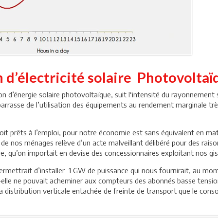
n d’électricité solaire Photovolta
n d’énergie solaire photovoltaïque, suit l‘intensité du rayonnement 
arrasse de l’utilisation des équipements au rendement marginale trè
oit prêts à l’emploi, pour notre économie est sans équivalent en ma
e nos ménages relève d’un acte malveillant délibéré pour des raison
otre, qu’on importait en devise des concessionnaires exploitant nos g
rmettrait d’installer 1 GW de puissance qui nous fournirait, au mo
nt-elle ne pouvait acheminer aux compteurs des abonnés basse ten
la distribution verticale entachée de freinte de transport que le co