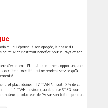
ïque
solaire; qui épouse, à son apogée, la bosse du
s couteux et c’est tout bénéfice pour le Pays et son
tière d’économie: Elle est, au moment opportun, là ou
s occulte et occultée qui ne rendent service qu’à
isements!
ment et place idoines, 1,7 TWH /an soit 10 % de ce
sion que 1,4 TWH environ (tau de perte STEG pour
nsommateur- producteur de PV sur son toit ne pourrait