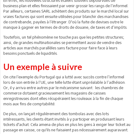
En effet, les nouvelles structures étaient souvent dépourvues de
business plan et elles finissaient par venir grossir les rangs de l’informel.
Par ailleurs, certaines SARL achètent des produits sur le marché local sur
vraies factures qui sont ensuite utilisées pour blanchir des marchandises
de contrebande, payées à l’étranger. D'où la fuite de devises outre le
manque à gagner en termes de droits de douane, de taxes et d’impôts.
Toutefois, un tel phénomène ne touche pas que les petites structures;
ainsi, de grandes multinationales se permettent aussi de vendre des
articles aux marchés parallèles sans facture pour faire face à leurs
besoins ponctuels de liquidités.
Un exemple à suivre
On cite l’exemple du Portugal qui a lutté avec succès contre l’informel
lors de son entrée à l’UE, une telle lutte étant unpréalable à l’adhésion.
Or, il y arriva entre autres par le mécanisme suivant : les chambres de
commerce dotaient gracieusement les magasins de caisses
enregistreuses dont elles récupéraient les rouleaux à la fin de chaque
mois aux fins de comptabilité.
De plus, on lançait régulièrement des tombolas avec des lots
intéressants, les clients étant invités à y participer en produisant leurs
tickets d'achat. Cela amena de plus en plus les gens à exiger leur ticket au
passage en caisse, ce qu'ils ne faisaient pas nécessairement auparavant.