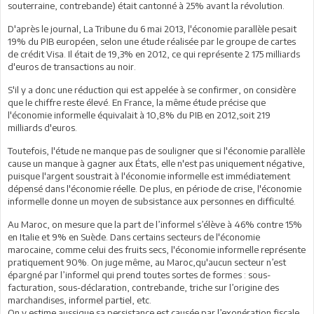
souterraine, contrebande) était cantonné à 25% avant la révolution.
D'après le journal, La Tribune du 6 mai 2013, l'économie parallèle pesait
19% du PIB européen, selon une étude réalisée par le groupe de cartes
de crédit Visa. Il était de 19,3% en 2012, ce qui représente 2 175 milliards
d'euros de transactions au noir.
S'il y a donc une réduction qui est appelée à se confirmer, on considère
que le chiffre reste élevé. En France, la même étude précise que
l'économie informelle équivalait à 10,8% du PIB en 2012,soit 219
milliards d'euros.
Toutefois, l'étude ne manque pas de souligner que si l'économie parallèle
cause un manque à gagner aux États, elle n'est pas uniquement négative,
puisque l'argent soustrait à l'économie informelle est immédiatement
dépensé dans l'économie réelle. De plus, en période de crise, l'économie
informelle donne un moyen de subsistance aux personnes en difficulté.
Au Maroc, on mesure que la part de l’informel s’élève à 46% contre 15%
en Italie et 9% en Suède. Dans certains secteurs de l'économie
marocaine, comme celui des fruits secs, l'économie informelle représente
pratiquement 90%. On juge même, au Maroc,qu'aucun secteur n’est
épargné par l’informel qui prend toutes sortes de formes : sous-
facturation, sous-déclaration, contrebande, triche sur l’origine des
marchandises, informel partiel, etc.
On y estime aussique sa persistance est causée par l’exonération fiscale