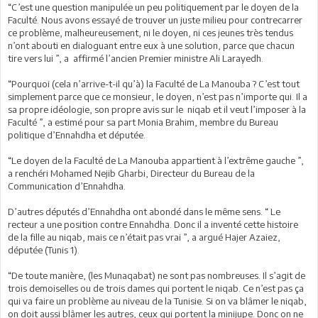
“C’est une question manipulée un peu politiquement par le doyen de la
Faculté. Nous avons essayé de trouver un juste milieu pour contrecarrer
ce problème, malheureusement, ni le doyen, ni ces jeunes très tendus
n’ont abouti en dialoguant entre eux à une solution, parce que chacun
tire vers lui ”, a affirmé l’ancien Premier ministre Ali Larayedh.
“Pourquoi (cela n’arrive-t-il qu’à) la Faculté de La Manouba ? C’est tout
simplement parce que ce monsieur, le doyen, n’est pas n’importe qui. Il a
sa propre idéologie, son propre avis sur le niqab et il veut l’imposer à la
Faculté ”, a estimé pour sa part Monia Brahim, membre du Bureau
politique d’Ennahdha et députée.
“Le doyen de la Faculté de La Manouba appartient à l’extrême gauche ”,
a renchéri Mohamed Nejib Gharbi, Directeur du Bureau de la
Communication d’Ennahdha.
D’autres députés d’Ennahdha ont abondé dans le même sens. “ Le
recteur a une position contre Ennahdha. Donc il a inventé cette histoire
de la fille au niqab, mais ce n’était pas vrai ”, a argué Hajer Azaiez,
députée (Tunis 1).
“De toute manière, (les Munaqabat) ne sont pas nombreuses. Il s’agit de
trois demoiselles ou de trois dames qui portent le niqab. Ce n’est pas ça
qui va faire un problème au niveau de la Tunisie. Si on va blâmer le niqab,
on doit aussi blâmer les autres, ceux qui portent la minijupe. Donc on ne