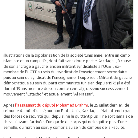
illustrations de la bipolarisation de la société tunisienne, entre un camp
islamiste et un camp laïc, dont fait sans doute partie Kazdaghli, à cause
de son ancrage à gauche: ancien militant syndicaliste à l'UGET, ex-
membre de l'UGTT au sein du syndicat de l'enseignement secondaire
puis au sein du syndicat de l'enseignement supérieur. Militant de gauche
démocratique au sein du parti communiste tunisien depuis 1975 (il a été
durant 13 ans membre de son comité central), devenu successivement
mouvement "Ettajdid" et actuellement "Al Massar".
Après
l’assassinat du député Mohamed Brahmi
, le 25 juillet dernier, de
retour le 4 août d’un séjour aux Etats-Unis, Kazdaghli était attendu par
des forces de sécurité qui, depuis, ne le quittent plus. Il ne sort jamais de
chez lui avant l’arrivée d’un garde du corps qui ne le quitte pas d’une
semelle, du matin au soir, y compris au sein du campus de la Faculté.