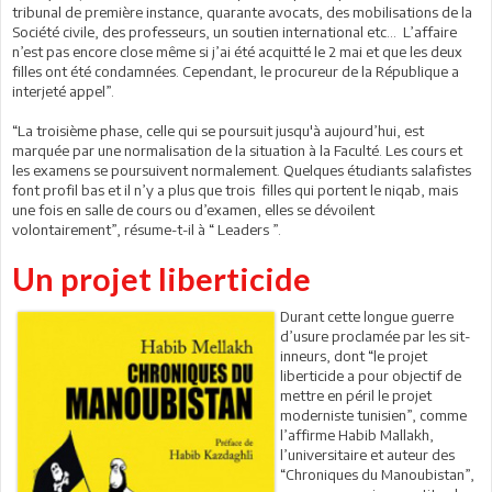
tribunal de première instance, quarante avocats, des mobilisations de la
Société civile, des professeurs, un soutien international etc… L’affaire
n’est pas encore close même si j’ai été acquitté le 2 mai et que les deux
filles ont été condamnées. Cependant, le procureur de la République a
interjeté appel”.
“La troisième phase, celle qui se poursuit jusqu'à aujourd’hui, est
marquée par une normalisation de la situation à la Faculté. Les cours et
les examens se poursuivent normalement. Quelques étudiants salafistes
font profil bas et il n’y a plus que trois filles qui portent le niqab, mais
une fois en salle de cours ou d’examen, elles se dévoilent
volontairement”, résume-t-il à “ Leaders ”.
Un projet liberticide
Durant cette longue guerre
d’usure proclamée par les sit-
inneurs, dont “le projet
liberticide a pour objectif de
mettre en péril le projet
moderniste tunisien”, comme
l’affirme Habib Mallakh,
l’universitaire et auteur des
“Chroniques du Manoubistan”,