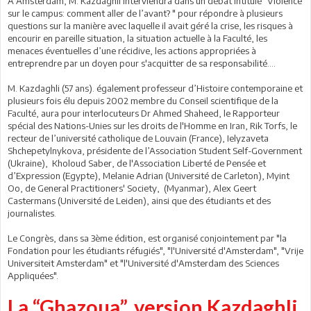
A Amsterdam, M. Kazdaghli interviendra dans un débat intitulé "Violence
sur le campus: comment aller de l’avant? " pour répondre à plusieurs
questions sur la manière avec laquelle il avait géré la crise, les risques à
encourir en pareille situation, la situation actuelle à la Faculté, les
menaces éventuelles d’une récidive, les actions appropriées à
entreprendre par un doyen pour s'acquitter de sa responsabilité….
M. Kazdaghli (57 ans). également professeur d’Histoire contemporaine et
plusieurs fois élu depuis 2002 membre du Conseil scientifique de la
Faculté, aura pour interlocuteurs Dr Ahmed Shaheed, le Rapporteur
spécial des Nations-Unies sur les droits de l'Homme en Iran, Rik Torfs, le
recteur de l’université catholique de Louvain (France), Ielyzaveta
Shchepetylnykova, présidente de l’Association Student Self-Government
(Ukraine), Kholoud Saber, de l'Association Liberté de Pensée et
d’Expression (Egypte), Melanie Adrian (Université de Carleton), Myint
Oo, de General Practitioners' Society, (Myanmar), Alex Geert
Castermans (Université de Leiden), ainsi que des étudiants et des
journalistes.
Le Congrès, dans sa 3ème édition, est organisé conjointement par "la
Fondation pour les étudiants réfugiés", "l'Université d'Amsterdam", "Vrije
Universiteit Amsterdam" et "l'Université d'Amsterdam des Sciences
Appliquées".
La “Ghazoua”, version Kazdaghli