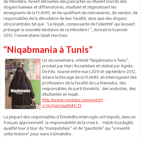
du Ministère, furent déroulées des pancartes où étaient inscrits des
slogans haineux et diffamatoires, insultant et stigmatisant les
enseignants de la FLAHM, en les qualifiant de mercenaires, de vendus, de
responsables de la décadence de leur Faculté, ainsi que des slogans
obscurantistes tel que : ‘Le Niqab, composante de l’identité’ qui laissent
présager la nouvelle tendance de ce Ministère ! ”, écrivait le 6 janvier
2012, l’universitaire Salah Horchani.
“Niqabmania à Tunis”
Un documentaire, intitulé “Niqabmania à Tunis”,
produit par Marc Rozenblum et réalisé par Agnès
De Féo, tourné entre mars 2011 et septembre 2012,
éclaire le blocage de la FLAHM, en interrogeant des
professeurs de la Faculté de La Manouba, des
responsables du parti Ennahda, des analystes, des
étudiantes en niqab…
http://www.youtube.com/watch?
v=Ay1gxVjeuAk#t=73
La plupart des responsables d’Ennahdha interrogés ont imputé, dans un
français approximatif, la responsabilité de la crise à … Habib Kazdaghli,
qualifié tour à tour de “manipulateur” et de “gauchiste” qui “a inventé
cette histoire” pour nuire à Ennahdha…