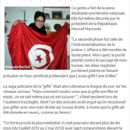
Ce geste a fait de la jeune
étudiante une héroïne nationale.
Elle fut même décorée par le
président de la République,
Moncef Marzouki.
“La seconde phase fut celle de
l’instrumentalisation de la
justice. L’affaire a été montée de
toute pièce. Alors que j’ai porté
plainte contre le saccage de mon
bureau, les deux niqabées
portèrent plainte en faisant
prévaloir un faux certificat prétendant que j’avais giflé l’une d’elles”.
La saga judiciaire de la “gifle” était alors devenue la blague du jour sur les
réseaux sociaux. “Mais comment voulez-vous que je gifle une fille en
niqab, on ne sait même pas où est sa joue ! ”, s’était exclamé lors de
l’audience Kazdaghli, dont l’un des avocats avait argué qu’on ne pouvait
pas gifler avec une main droite sur la joue droite, à moins que la gifle ait
été donnée en revers, comme au tennis !
“Ce fut le procès le plus médiatisé. Il s’est poursuivi durant plus de dix
mois (du 5 juillet 2012 au 2 mai 2013) avec sept comparutions devant le