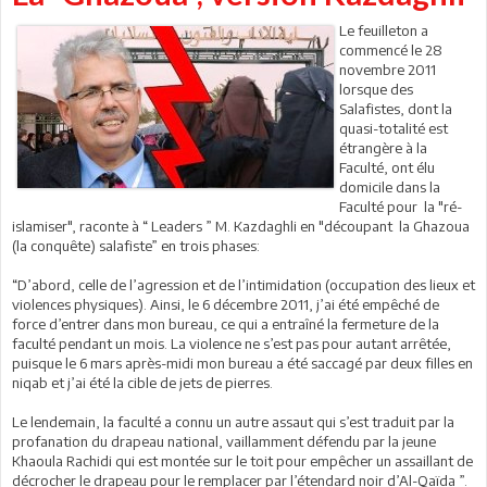
Le feuilleton a
commencé le 28
novembre 2011
lorsque des
Salafistes, dont la
quasi-totalité est
étrangère à la
Faculté, ont élu
domicile dans la
Faculté pour la "ré-
islamiser", raconte à “ Leaders ” M. Kazdaghli en "découpant la Ghazoua
(la conquête) salafiste” en trois phases:
“D’abord, celle de l’agression et de l’intimidation (occupation des lieux et
violences physiques). Ainsi, le 6 décembre 2011, j’ai été empêché de
force d’entrer dans mon bureau, ce qui a entraîné la fermeture de la
faculté pendant un mois. La violence ne s’est pas pour autant arrêtée,
puisque le 6 mars après-midi mon bureau a été saccagé par deux filles en
niqab et j’ai été la cible de jets de pierres.
Le lendemain, la faculté a connu un autre assaut qui s’est traduit par la
profanation du drapeau national, vaillamment défendu par la jeune
Khaoula Rachidi qui est montée sur le toit pour empêcher un assaillant de
décrocher le drapeau pour le remplacer par l’étendard noir d’Al-Qaïda ”.