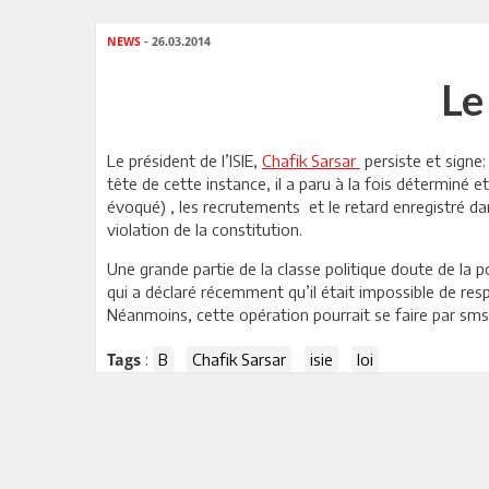
NEWS
- 26.03.2014
Le
Le président de l’ISIE,
Chafik Sarsar
persiste et signe:
tête de cette instance, il a paru à la fois déterminé e
évoqué) , les recrutements et le retard enregistré dan
violation de la constitution.
Une grande partie de la classe politique doute de la po
qui a déclaré récemment qu’il était impossible de respe
Néanmoins, cette opération pourrait se faire par sms,
:
B
Chafik Sarsar
isie
loi
Tags