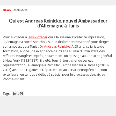
NEWS
- 24.03.2014
Qui est Andreas Reinicke, nouvel Ambassadeur
d'Allemagne à Tunis
Pour succéder à
Jens Plötener
qui a laissé une excellente impression,
l’Allemagne a porté son choix sur un diplomate chevronné pour diriger
son ambassade à Tunis :
Dr Andreas Reinicke
. A 59 ans, ce juriste de
formation, aligne une exéprience de 29 ans au sein du ministère des
Affaires étrangères. Après, notamment, un passage au Consulat général
à New-York (1993-1997), il a été, tour-à-tour, chef du bureau
représentatif d’ Allemagne à Ramallah, Ambassadeur à Damas (2008-
2012) avant de reganer le Département au Service européen d’action
extérieure, en tant que délégué spécial pour le processus de paix au
Proche-Orient.
:
Jens Pl
Tags