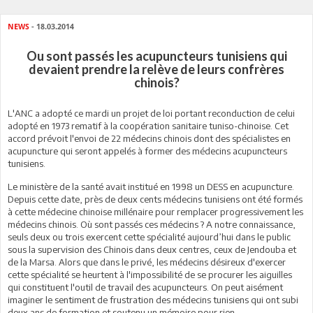
NEWS
- 18.03.2014
Ou sont passés les acupuncteurs tunisiens qui
devaient prendre la relève de leurs confrères
chinois?
L'ANC a adopté ce mardi un projet de loi portant reconduction de celui
adopté en 1973 rematif à la coopération sanitaire tuniso-chinoise. Cet
accord prévoit l'envoi de 22 médecins chinois dont des spécialistes en
acupuncture qui seront appelés à former des médecins acupuncteurs
tunisiens.
Le ministère de la santé avait institué en 1998 un DESS en acupuncture.
Depuis cette date, près de deux cents médecins tunisiens ont été formés
à cette médecine chinoise millénaire pour remplacer progressivement les
médecins chinois. Où sont passés ces médecins ? A notre connaissance,
seuls deux ou trois exercent cette spécialité aujourd’hui dans le public
sous la supervision des Chinois dans deux centres, ceux de Jendouba et
de la Marsa. Alors que dans le privé, les médecins désireux d'exercer
cette spécialité se heurtent à l'impossibilité de se procurer les aiguilles
qui constituent l'outil de travail des acupuncteurs. On peut aisément
imaginer le sentiment de frustration des médecins tunisiens qui ont subi
deux ans de formation et soutenu un mémoire pour rien.