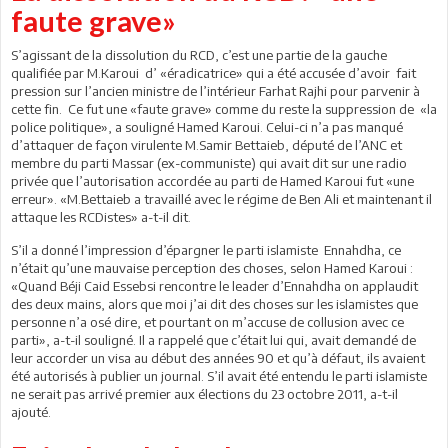
faute grave»
S’agissant de la dissolution du RCD, c’est une partie de la gauche
qualifiée par M.Karoui d’ «éradicatrice» qui a été accusée d’avoir fait
pression sur l’ancien ministre de l’intérieur Farhat Rajhi pour parvenir à
cette fin. Ce fut une «faute grave» comme du reste la suppression de «la
police politique», a souligné Hamed Karoui. Celui-ci n’a pas manqué
d’attaquer de façon virulente M.Samir Bettaieb, député de l’ANC et
membre du parti Massar (ex-communiste) qui avait dit sur une radio
privée que l’autorisation accordée au parti de Hamed Karoui fut «une
erreur». «M.Bettaieb a travaillé avec le régime de Ben Ali et maintenant il
attaque les RCDistes» a-t-il dit.
S’il a donné l’impression d’épargner le parti islamiste Ennahdha, ce
n’était qu’une mauvaise perception des choses, selon Hamed Karoui :
«Quand Béji Caid Essebsi rencontre le leader d’Ennahdha on applaudit
des deux mains, alors que moi j’ai dit des choses sur les islamistes que
personne n’a osé dire, et pourtant on m’accuse de collusion avec ce
parti», a-t-il souligné. Il a rappelé que c’était lui qui, avait demandé de
leur accorder un visa au début des années 90 et qu’à défaut, ils avaient
été autorisés à publier un journal. S’il avait été entendu le parti islamiste
ne serait pas arrivé premier aux élections du 23 octobre 2011, a-t-il
ajouté.