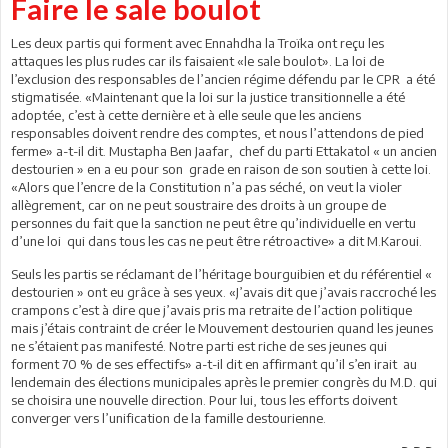
Faire le sale boulot
Les deux partis qui forment avec Ennahdha la Troïka ont reçu les
attaques les plus rudes car ils faisaient «le sale boulot». La loi de
l’exclusion des responsables de l’ancien régime défendu par le CPR a été
stigmatisée. «Maintenant que la loi sur la justice transitionnelle a été
adoptée, c’est à cette dernière et à elle seule que les anciens
responsables doivent rendre des comptes, et nous l’attendons de pied
ferme» a-t-il dit. Mustapha Ben Jaafar, chef du parti Ettakatol « un ancien
destourien » en a eu pour son grade en raison de son soutien à cette loi.
«Alors que l’encre de la Constitution n’a pas séché, on veut la violer
allègrement, car on ne peut soustraire des droits à un groupe de
personnes du fait que la sanction ne peut être qu’individuelle en vertu
d’une loi qui dans tous les cas ne peut être rétroactive» a dit M.Karoui.
Seuls les partis se réclamant de l’héritage bourguibien et du référentiel «
destourien » ont eu grâce à ses yeux. «J’avais dit que j’avais raccroché les
crampons c’est à dire que j’avais pris ma retraite de l’action politique
mais j’étais contraint de créer le Mouvement destourien quand les jeunes
ne s’étaient pas manifesté. Notre parti est riche de ses jeunes qui
forment 70 % de ses effectifs» a-t-il dit en affirmant qu’il s’en irait au
lendemain des élections municipales après le premier congrès du M.D. qui
se choisira une nouvelle direction. Pour lui, tous les efforts doivent
converger vers l’unification de la famille destourienne.