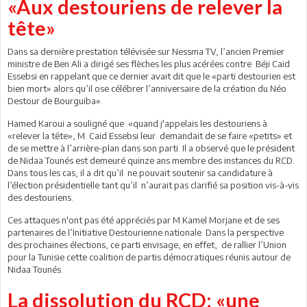
«Aux destouriens de relever la
tête»
Dans sa dernière prestation télévisée sur Nessma TV, l’ancien Premier
ministre de Ben Ali a dirigé ses flèches les plus acérées contre Béji Caid
Essebsi en rappelant que ce dernier avait dit que le «parti destourien est
bien mort» alors qu’il ose célébrer l’anniversaire de la création du Néo
Destour de Bourguiba».
Hamed Karoui a souligné que «quand j'appelais les destouriens à
«relever la tête», M. Caid Essebsi leur demandait de se faire «petits» et
de se mettre à l’arrière-plan dans son parti. Il a observé que le président
de Nidaa Tounés est demeuré quinze ans membre des instances du RCD.
Dans tous les cas, il a dit qu’il ne pouvait soutenir sa candidature à
l’élection présidentielle tant qu’il n’aurait pas clarifié sa position vis-à-vis
des destouriens.
Ces attaques n'ont pas été appréciés par M.Kamel Morjane et de ses
partenaires de l’Initiative Destourienne nationale. Dans la perspective
des prochaines élections, ce parti envisage, en effet, de rallier l’Union
pour la Tunisie cette coalition de partis démocratiques réunis autour de
Nidaa Tounés.
La dissolution du RCD: «une