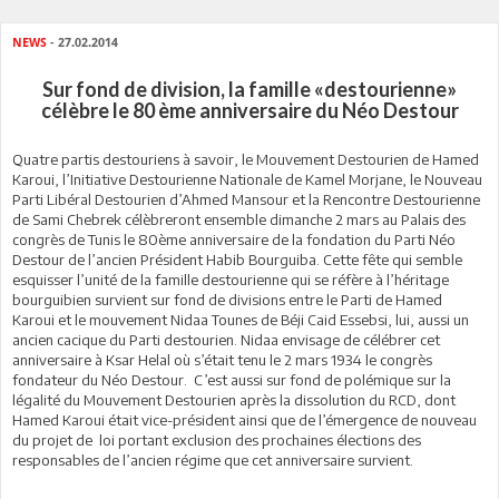
NEWS
- 27.02.2014
Sur fond de division, la famille «destourienne»
célèbre le 80 ème anniversaire du Néo Destour
Quatre partis destouriens à savoir, le Mouvement Destourien de Hamed
Karoui, l’Initiative Destourienne Nationale de Kamel Morjane, le Nouveau
Parti Libéral Destourien d’Ahmed Mansour et la Rencontre Destourienne
de Sami Chebrek célèbreront ensemble dimanche 2 mars au Palais des
congrès de Tunis le 80ème anniversaire de la fondation du Parti Néo
Destour de l’ancien Président Habib Bourguiba. Cette fête qui semble
esquisser l’unité de la famille destourienne qui se réfère à l’héritage
bourguibien survient sur fond de divisions entre le Parti de Hamed
Karoui et le mouvement Nidaa Tounes de Béji Caid Essebsi, lui, aussi un
ancien cacique du Parti destourien. Nidaa envisage de célébrer cet
anniversaire à Ksar Helal où s’était tenu le 2 mars 1934 le congrès
fondateur du Néo Destour. C’est aussi sur fond de polémique sur la
légalité du Mouvement Destourien après la dissolution du RCD, dont
Hamed Karoui était vice-président ainsi que de l’émergence de nouveau
du projet de loi portant exclusion des prochaines élections des
responsables de l’ancien régime que cet anniversaire survient.