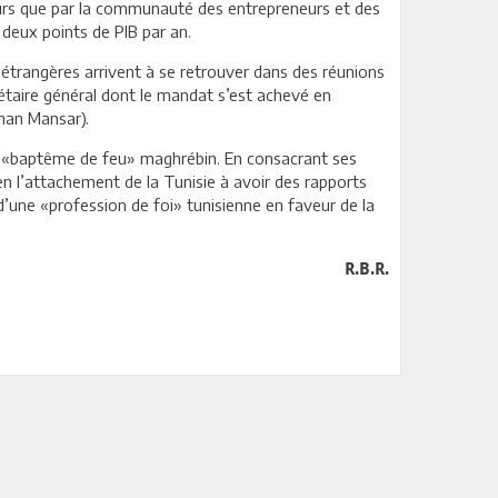
eurs que par la communauté des entrepreneurs et des
deux points de PIB par an.
 étrangères arrivent à se retrouver dans des réunions
rétaire général dont le mandat s’est achevé en
dnan Mansar).
on «baptême de feu» maghrébin. En consacrant ses
n l’attachement de la Tunisie à avoir des rapports
d’une «profession de foi» tunisienne en faveur de la
R.B.R.