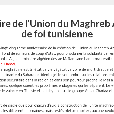
re de l'Union du Maghreb 
de foi tunisienne
 vingt-cinquième anniversaire de la création de l’Union du Maghreb Ar
ur fond de rumeurs de coup d'Etat, pour proclamer la solidarité de l
nant d’Alger le ministre algérien des ae M. Ramtane Lamamra ferait un 
gi Hamdi
.
on maghrébine est à l’état de vie végétative voire de mort clinique e
n lancinante du Sahara occidental jette son ombre sur les relations e
on sécuritaire dans la région et dans son pourtour proche, le Mali à l
naires, quelque soient les problèmes endogènes qui les séparent. Le
le vaincre en Tunisie et en Libye contre le groupe Ansar Chariaa et 
t de siècle que pour chacun d’eux la construction de l’unité maghréb
ans les différents domaines, mais restés «lettre morte», aucune «vo