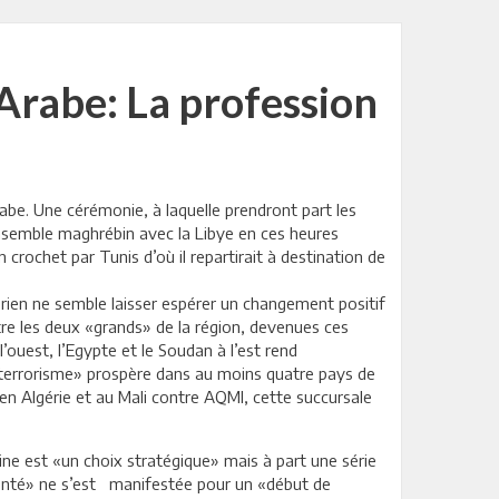
Arabe: La profession
abe. Une cérémonie, à laquelle prendront part les
’ensemble maghrébin avec la Libye en ces heures
crochet par Tunis d’où il repartirait à destination de
t rien ne semble laisser espérer un changement positif
ntre les deux «grands» de la région, devenues ces
’ouest, l’Egypte et le Soudan à l’est rend
 «terrorisme» prospère dans au moins quatre pays de
en Algérie et au Mali contre AQMI, cette succursale
ine est «un choix stratégique» mais à part une série
lonté» ne s’est manifestée pour un «début de