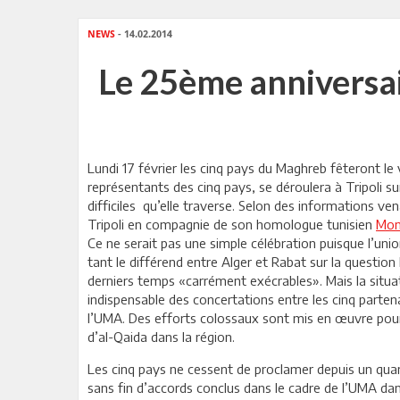
NEWS
- 14.02.2014
Le 25ème anniversai
Lundi 17 février les cinq pays du Maghreb fêteront le
représentants des cinq pays, se déroulera à Tripoli s
difficiles qu’elle traverse. Selon des informations ve
Tripoli en compagnie de son homologue tunisien
Mon
Ce ne serait pas une simple célébration puisque l’uni
tant le différend entre Alger et Rabat sur la questio
derniers temps «carrément exécrables». Mais la situati
indispensable des concertations entre les cinq parte
l’UMA. Des efforts colossaux sont mis en œuvre pour 
d’al-Qaida dans la région.
Les cinq pays ne cessent de proclamer depuis un quar
sans fin d’accords conclus dans le cadre de l’UMA d