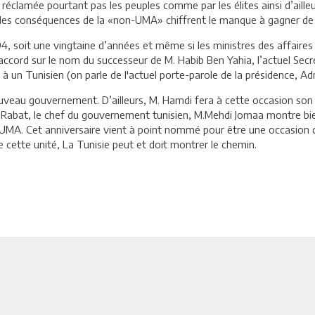
clamée pourtant pas les peuples comme par les élites ainsi d’aill
r les conséquences de la «non-UMA» chiffrent le manque à gagner de 
, soit une vingtaine d’années et même si les ministres des affaires
’accord sur le nom du successeur de M. Habib Ben Yahia, l’actuel Sec
 à un Tunisien (on parle de l'actuel porte-parole de la présidence, A
ouveau gouvernement. D’ailleurs, M. Hamdi fera à cette occasion s
 Rabat, le chef du gouvernement tunisien, M.Mehdi Jomaa montre bie
l’UMA. Cet anniversaire vient à point nommé pour être une occasion 
 cette unité, La Tunisie peut et doit montrer le chemin.