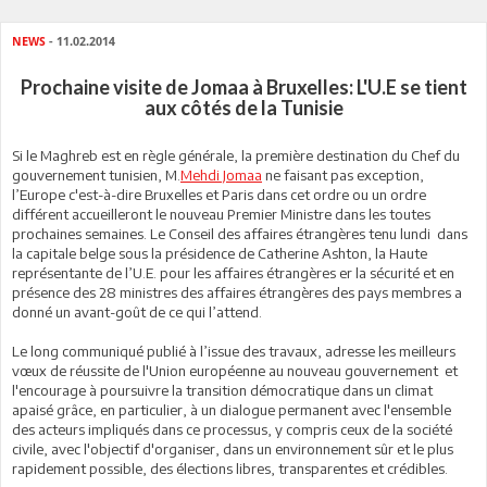
NEWS
- 11.02.2014
Prochaine visite de Jomaa à Bruxelles: L'U.E se tient
aux côtés de la Tunisie
Si le Maghreb est en règle générale, la première destination du Chef du
gouvernement tunisien, M.
Mehdi Jomaa
ne faisant pas exception,
l’Europe c'est-à-dire Bruxelles et Paris dans cet ordre ou un ordre
différent accueilleront le nouveau Premier Ministre dans les toutes
prochaines semaines. Le Conseil des affaires étrangères tenu lundi dans
la capitale belge sous la présidence de Catherine Ashton, la Haute
représentante de l’U.E. pour les affaires étrangères er la sécurité et en
présence des 28 ministres des affaires étrangères des pays membres a
donné un avant-goût de ce qui l’attend.
Le long communiqué publié à l’issue des travaux, adresse les meilleurs
vœux de réussite de l'Union européenne au nouveau gouvernement et
l'encourage à poursuivre la transition démocratique dans un climat
apaisé grâce, en particulier, à un dialogue permanent avec l'ensemble
des acteurs impliqués dans ce processus, y compris ceux de la société
civile, avec l'objectif d'organiser, dans un environnement sûr et le plus
rapidement possible, des élections libres, transparentes et crédibles.