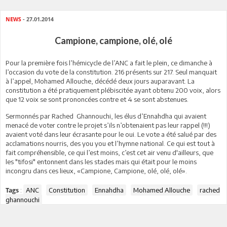
NEWS
- 27.01.2014
Campione, campione, olé, olé
Pour la première fois l’hémicycle de l’ANC a fait le plein, ce dimanche à
l’occasion du vote de la constitution. 216 présents sur 217. Seul manquait
à l’appel, Mohamed Allouche, décédé deux jours auparavant. La
constitution a été pratiquement plébiscitée ayant obtenu 200 voix, alors
que 12 voix se sont prononcées contre et 4 se sont abstenues.
Sermonnés par Rached Ghannouchi, les élus d’Ennahdha qui avaient
menacé de voter contre le projet s’ils n’obtenaient pas leur rappel (!!!)
avaient voté dans leur écrasante pour le oui. Le vote a été salué par des
acclamations nourris, des you you et l’hymne national. Ce qui est tout à
fait compréhensible, ce qui l’est moins, c’est cet air venu d'ailleurs, que
les "tifosi" entonnent dans les stades mais qui était pour le moins
incongru dans ces lieux, «Campione, Campione, olé, olé, olé».
:
ANC
Constitution
Ennahdha
Mohamed Allouche
rached
Tags
ghannouchi