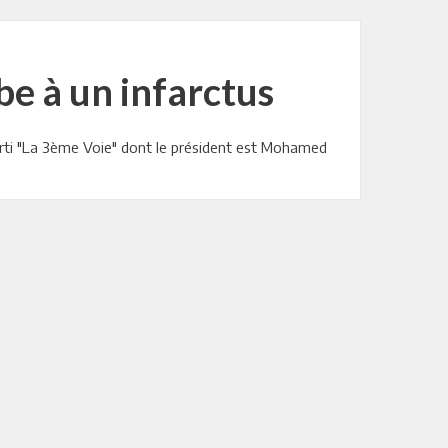
e à un infarctus
parti "La 3ème Voie" dont le président est Mohamed