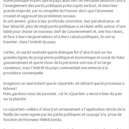
scène politique voyant que le pays allait vers un véritable désastre face à
l’aveuglement des partis politiques préoccupés surtout, et dans leur
grande majorité, par la conquête du Pouvoir alors que l’économie
croulait et aggravait les problèmes sociaux.
Ils ont amené, grâce à leur profonde conviction, leur persévérance, et
leur ténacité, plus de vingt partis politiques à se réunir enfin autour d’une
table pour choisir un nouveau chef de Gouvernement et, une fois réunis,
et face à leurs tergiversations et à leurs calculs politiques, ils ont su
trancher, dans l’intérêt du pays.
Certes, on aurait souhaité que le dialogue fut d’abord axé sur les
grandes lignes du programme politique et économique et social du futur
gouvernement et que le choix de la personne soit issu d’un large
consensus, mais l’intérêt du pays commandait une entorse à la
procédure consensuelle.
Imaginons un seul instant que le «Quartet» ait déclaré que le processus a
échoué !
Mais,gardons-nous de pavoiser, car le «Quartet» a encore bien du pain
sur la planche.
Le «Quartet» veillera d’abord et certainement à l’application stricte de la
feuille de route signée par les partis politiques et ce jusqu’à la prise de
fonction de Monsieur Mehdi Jomâa.