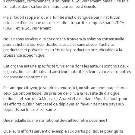
Il continuera, certainement, à soutenir le Gouvernement Jomâa, une fois
constitué, dans sa lourde mission parsemée d’écueils.
Mais, faut-il rappeler que la Tunisie s’est distinguée par l’institution
originale d’un organe de concertation tripartite composé par l’UTICA,
l’UGTT et le Gouvernement.
Nous osons espérer que cet organe trouvera la solution consensuelle
pour satisfaire les revendications sociales sans obérer l’activité
productive et prévenir les arrêts de la production préjudiciables à la
croissance économique.
Cet organe est une spécificité tunisienne dont les auteurs sont nos deux
organisations matérialisant ainsi leur maturité et leur avance sur d’autres
organisations patronales.
En tant que citoyen, je voudrais rendre, ici, un vibrant hommage à tous
ceux qui ont participé, de près ou de loin, à la réussite du dialogue
national, et surtout à Monsieur Abassi et à madame Bouchamoui pour
les efforts qu’ils n’ont cessé de déployer en faveur de notre pays aux
dépends parfois de leur santé.
Une médaille du mérite national devrait leur être décernée !
Que leurs efforts servent d’exemple aux partis politiques pour qu’ils