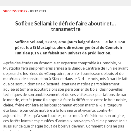
SUCCESS STORY
- 09.12.2013
Sofiène Sellami: le défi de faire aboutir et…
transmettre
Sofiène Sellami, 52 ans, a toujours baigné dans … le bois. Son
père, feu Si Mustapha, alors directeur général du Comptoir
Tunisien (CTN), en faisait son univers de prédilection.
Après des études en économie et expertise comptable à Grenoble, Si
Mustapha fera ses premières armes à la Banque Centrale de Tunisie avant
de prendre les rênes du «Comptoir», premier fournisseur de bois et de
matériaux de construction à Sfax et dans le Sud. Le bois, mis à part le fait
que ce soit un domaine d’activité, était une matière particulièrement
adulée et Sofiène écoutait alors son père parler du bois, des nouvelles
techniques de son anoblissement et de ses visites aux plantations de par
le monde, et très jeune il a appris à faire la différence entre le bois noble,
chêne, frêne et hêtre et les bois commun et bon marché. «J’ai toujours
été fasciné par cette matière à la fois inerte et vivante, confie-t-il
aujourd’hui. Rien qu’à son toucher, on se met à réfléchir sur son origine,
ces forêts lointaines peuplées d’animaux sauvages où elle a poussé. Mais
aussi sur ce que chaque bout de bois va devenir. Comment alors ne pas