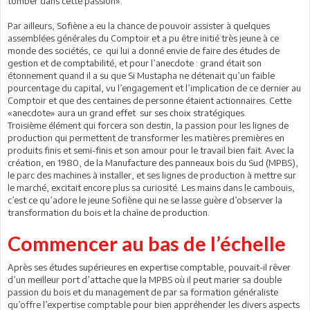
tomber dans cette passion».
Par ailleurs, Sofiène a eu la chance de pouvoir assister à quelques
assemblées générales du Comptoir et a pu être initié très jeune à ce
monde des sociétés, ce qui lui a donné envie de faire des études de
gestion et de comptabilité, et pour l’anecdote : grand était son
étonnement quand il a su que Si Mustapha ne détenait qu’un faible
pourcentage du capital, vu l’engagement et l’implication de ce dernier au
Comptoir et que des centaines de personne étaient actionnaires. Cette
«anecdote» aura un grand effet sur ses choix stratégiques.
Troisième élément qui forcera son destin, la passion pour les lignes de
production qui permettent de transformer les matières premières en
produits finis et semi-finis et son amour pour le travail bien fait. Avec la
création, en 1980, de la Manufacture des panneaux bois du Sud (MPBS),
le parc des machines à installer, et ses lignes de production à mettre sur
le marché, excitait encore plus sa curiosité. Les mains dans le cambouis,
c’est ce qu’adore le jeune Sofiène qui ne se lasse guère d’observer la
transformation du bois et la chaîne de production.
Commencer au bas de l’échelle
Après ses études supérieures en expertise comptable, pouvait-il rêver
d’un meilleur port d’attache que la MPBS où il peut marier sa double
passion du bois et du management de par sa formation généraliste
qu’offre l’expertise comptable pour bien appréhender les divers aspects