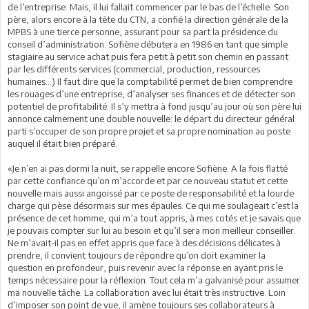
de l’entreprise. Mais, il lui fallait commencer par le bas de l’échelle. Son
père, alors encore à la tête du CTN, a confié la direction générale de la
MPBS à une tierce personne, assurant pour sa part la présidence du
conseil d’administration. Sofiène débutera en 1986 en tant que simple
stagiaire au service achat puis fera petit à petit son chemin en passant
par les différents services (commercial, production, ressources
humaines…) Il faut dire que la comptabilité permet de bien comprendre
les rouages d’une entreprise, d’analyser ses finances et de détecter son
potentiel de profitabilité. Il s’y mettra à fond jusqu’au jour où son père lui
annonce calmement une double nouvelle: le départ du directeur général
parti s’occuper de son propre projet et sa propre nomination au poste
auquel il était bien préparé.
«Je n’en ai pas dormi la nuit, se rappelle encore Sofiène. A la fois flatté
par cette confiance qu’on m’accorde et par ce nouveau statut et cette
nouvelle mais aussi angoissé par ce poste de responsabilité et la lourde
charge qui pèse désormais sur mes épaules. Ce qui me soulageait c’est la
présence de cet homme, qui m’a tout appris, à mes cotés et je savais que
je pouvais compter sur lui au besoin et qu’il sera mon meilleur conseiller.
Ne m’avait-il pas en effet appris que face à des décisions délicates à
prendre, il convient toujours de répondre qu’on doit examiner la
question en profondeur, puis revenir avec la réponse en ayant pris le
temps nécessaire pour la réflexion. Tout cela m’a galvanisé pour assumer
ma nouvelle tâche. La collaboration avec lui était très instructive. Loin
d’imposer son point de vue, il amène toujours ses collaborateurs à