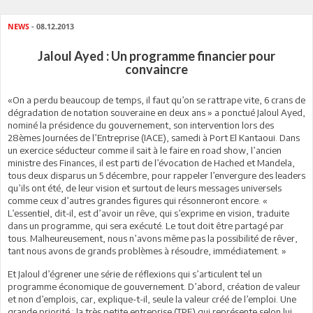
NEWS
- 08.12.2013
Jaloul Ayed : Un programme financier pour
convaincre
«On a perdu beaucoup de temps, il faut qu’on se rattrape vite, 6 crans de
dégradation de notation souveraine en deux ans » a ponctué Jaloul Ayed,
nominé la présidence du gouvernement, son intervention lors des
28èmes Journées de l’Entreprise (IACE), samedi à Port El Kantaoui. Dans
un exercice séducteur comme il sait à le faire en road show, l’ancien
ministre des Finances, il est parti de l’évocation de Hached et Mandela,
tous deux disparus un 5 décembre, pour rappeler l’envergure des leaders
qu’ils ont été, de leur vision et surtout de leurs messages universels
comme ceux d’autres grandes figures qui résonneront encore. «
L’essentiel, dit-il, est d’avoir un rêve, qui s’exprime en vision, traduite
dans un programme, qui sera exécuté. Le tout doit être partagé par
tous. Malheureusement, nous n’avons même pas la possibilité de rêver,
tant nous avons de grands problèmes à résoudre, immédiatement. »
Et Jaloul d’égrener une série de réflexions qui s’articulent tel un
programme économique de gouvernement. D’abord, création de valeur
et non d’emplois, car, explique-t-il, seule la valeur créé de l’emploi. Une
grande priorité : la très petite entreprise (TPE) qui représente selon lui