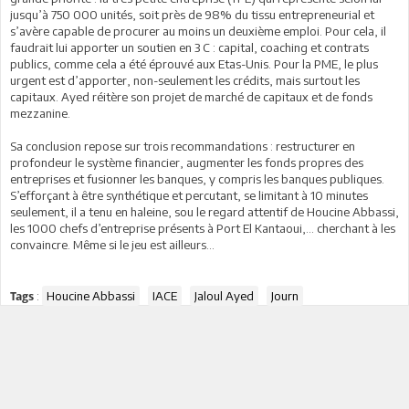
jusqu’à 750 000 unités, soit près de 98% du tissu entrepreneurial et
s’avère capable de procurer au moins un deuxième emploi. Pour cela, il
faudrait lui apporter un soutien en 3 C : capital, coaching et contrats
publics, comme cela a été éprouvé aux Etas-Unis. Pour la PME, le plus
urgent est d’apporter, non-seulement les crédits, mais surtout les
capitaux. Ayed réitère son projet de marché de capitaux et de fonds
mezzanine.
Sa conclusion repose sur trois recommandations : restructurer en
profondeur le système financier, augmenter les fonds propres des
entreprises et fusionner les banques, y compris les banques publiques.
S’efforçant à être synthétique et percutant, se limitant à 10 minutes
seulement, il a tenu en haleine, sou le regard attentif de Houcine Abbassi,
les 1000 chefs d’entreprise présents à Port El Kantaoui,… cherchant à les
convaincre. Même si le jeu est ailleurs…
:
Houcine Abbassi
IACE
Jaloul Ayed
Journ
Tags