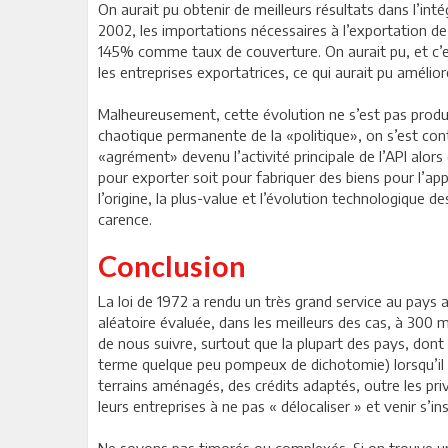
On aurait pu obtenir de meilleurs résultats dans l’int
2002, les importations nécessaires à l’exportation de 2
145% comme taux de couverture. On aurait pu, et c’est 
les entreprises exportatrices, ce qui aurait pu amélior
Malheureusement, cette évolution ne s’est pas produit
chaotique permanente de la «politique», on s’est conte
«agrément» devenu l’activité principale de l’API alors
pour exporter soit pour fabriquer des biens pour l’ap
l’origine, la plus-value et l’évolution technologique 
carence.
Conclusion
La loi de 1972 a rendu un très grand service au pays a
aléatoire évaluée, dans les meilleurs des cas, à 300 m
de nous suivre, surtout que la plupart des pays, dont
terme quelque peu pompeux de dichotomie) lorsqu’il s’
terrains aménagés, des crédits adaptés, outre les priv
leurs entreprises à ne pas « délocaliser » et venir s’in