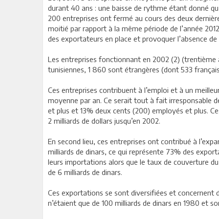
durant 40 ans : une baisse de rythme étant donné qu’à
200 entreprises ont fermé au cours des deux dernière
moitié par rapport à la même période de l’année 2012
des exportateurs en place et provoquer l’absence de n
Les entreprises fonctionnant en 2002 (2) (trentième
tunisiennes, 1 860 sont étrangères (dont 533 français
Ces entreprises contribuent à l’emploi et à un meill
moyenne par an. Ce serait tout à fait irresponsable
et plus et 13% deux cents (200) employés et plus. Ce
2 milliards de dollars jusqu’en 2002.
En second lieu, ces entreprises ont contribué à l’exp
milliards de dinars, ce qui représente 73% des expor
leurs importations alors que le taux de couverture du
de 6 milliards de dinars.
Ces exportations se sont diversifiées et concernent 
n’étaient que de 100 milliards de dinars en 1980 et s