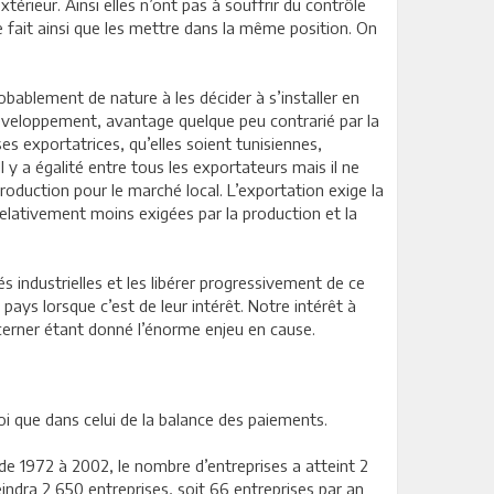
térieur. Ainsi elles n’ont pas à souffrir du contrôle
 fait ainsi que les mettre dans la même position. On
robablement de nature à les décider à s’installer en
 développement, avantage quelque peu contrarié par la
s exportatrices, qu’elles soient tunisiennes,
Il y a égalité entre tous les exportateurs mais il ne
roduction pour le marché local. L’exportation exige la
relativement moins exigées par la production et la
s industrielles et les libérer progressivement de ce
 pays lorsque c’est de leur intérêt. Notre intérêt à
ncerner étant donné l’énorme enjeu en cause.
oi que dans celui de la balance des paiements.
 de 1972 à 2002, le nombre d’entreprises a atteint 2
indra 2 650 entreprises, soit 66 entreprises par an