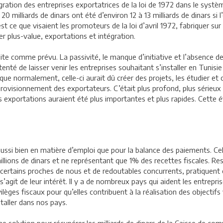
égration des entreprises exportatrices de la loi de 1972 dans le syst
0 milliards de dinars ont été d’environ 12 à 13 milliards de dinars si 
ce que visaient les promoteurs de la loi d’avril 1972, fabriquer sur 
er plus-value, exportations et intégration.
e comme prévu. La passivité, le manque d’initiative et l’absence de c
nté de laisser venir les entreprises souhaitant s’installer en Tunisie
 que normalement, celle-ci aurait dû créer des projets, les étudier e
provisionnement des exportateurs. C’était plus profond, plus sérieux 
des exportations auraient été plus importantes et plus rapides. Cette 
ussi bien en matière d’emploi que pour la balance des paiements. Cela 
illions de dinars et ne représentant que 1% des recettes fiscales. Res
 certains proches de nous et de redoutables concurrents, pratiquent c
agit de leur intérêt. Il y a de nombreux pays qui aident les entrepri
ilèges fiscaux pour qu’elles contribuent à la réalisation des objecti
staller dans nos pays.