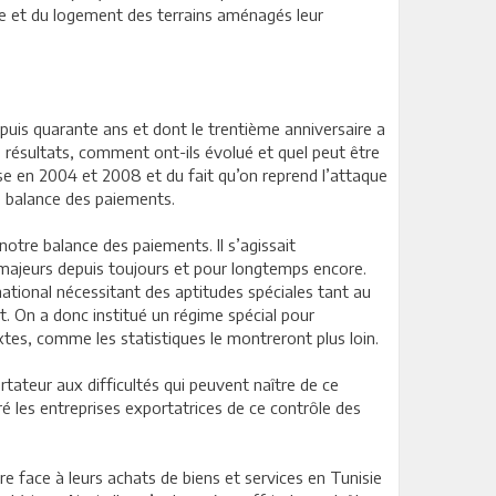
isme et du logement des terrains aménagés leur
epuis quarante ans et dont le trentième anniversaire a
s résultats, comment ont-ils évolué et quel peut être
use en 2004 et 2008 et du fait qu’on reprend l’attaque
e balance des paiements.
 notre balance des paiements. Il s’agissait
s majeurs depuis toujours et pour longtemps encore.
national nécessitant des aptitudes spéciales tant au
t. On a donc institué un régime spécial pour
xtes, comme les statistiques le montreront plus loin.
tateur aux difficultés qui peuvent naître de ce
éré les entreprises exportatrices de ce contrôle des
e face à leurs achats de biens et services en Tunisie