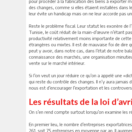
pour procéder à la fabrication des biens à exporter mo
des changes, comme si elles étaient installées dans l
leur évite un handicap mais on ne leur accorde pas un
Reste le problème fiscal. Leur statut les exonère de l
Tunisie, le coût réduit de la main-d’œuvre n’étant pa
productivité relativement moins importante de cette m
étrangères ou mixtes. Il est de mauvaise foi de dire qu’
peut y avoir, dans notre cas, dans l’état de notre bal
connaissance des marchés, une organisation minutieuse
vente sur le marché intérieur.
Si l’on veut un jour réduire ce qu’on a appelé une «di
qui reste du contrôle des changes. Il n’y aura jamais d
nous est d’encourager l’exportation et les controver
Les résultats de la loi d’av
On s’en rend compte surtout lorsqu’on examine les rés
En premier lieu, le nombre d’entreprises exportatrices
261, soit 75 entreprises en moyenne par an. Il augmen