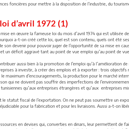
gences foncières pour mettre à la disposition de l’industrie, du tour
oi d’avril 1972 (1)
mise en œuvre la fameuse loi du mois d’avril 1974 qui est utilisée d
pourquoi a-t-on créé cette loi, quel est son contenu, quels ont été se
 de son devenir pour pouvoir juger de l’opportunité de sa mise en ca
et un déficit aggravé tant au point de vue emploi qu’au point de vu
 contribuer aussi bien à la promotion de l’emploi qu’à l’amélioration de
prises à investir, à créer des emplois et à exporter : trois objectif
pelle le maximum d’encouragements, la production pour le marché inter
aison qui ne doivent pas souffrir des imperfections de l’environnemen
es tunisiennes qu’aux entreprises étrangères et qu’aux entreprises mi
 le statut fiscal de l’exportation. On ne peut pas soumettre un expor
udiciable pour la fabrication et pour les livraisons. Aussi a-t-on lib
sources en devises qui, converties en dinars, leur permettent de fair