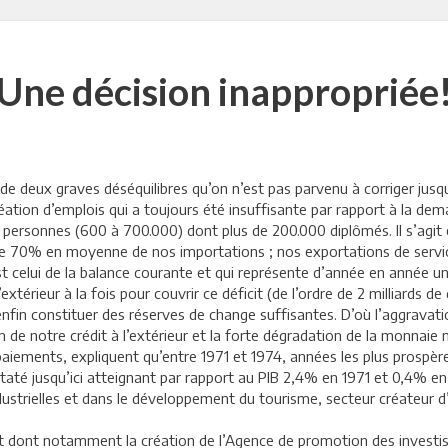
Une décision inappropriée
 deux graves déséquilibres qu’on n’est pas parvenu à corriger jusqu’à
 création d’emplois qui a toujours été insuffisante par rapport à la 
 personnes (600 à 700.000) dont plus de 200.000 diplômés. Il s’agit 
ue 70% en moyenne de nos importations ; nos exportations de service
 est celui de la balance courante et qui représente d’année en année
érieur à la fois pour couvrir ce déficit (de l’ordre de 2 milliards de 
 enfin constituer des réserves de change suffisantes. D’où l’aggravat
n de notre crédit à l’extérieur et la forte dégradation de la monnaie 
iements, expliquent qu’entre 1971 et 1974, années les plus prospèr
até jusqu’ici atteignant par rapport au PIB 2,4% en 1971 et 0,4% en 
ndustrielles et dans le développement du tourisme, secteur créateur 
et dont notamment la création de l’Agence de promotion des investis