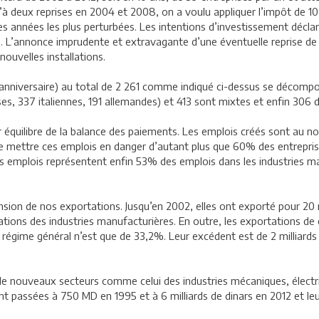
 deux reprises en 2004 et 2008, on a voulu appliquer l’impôt de 10% 
s années les plus perturbées. Les intentions d’investissement décla
. L’annonce imprudente et extravagante d’une éventuelle reprise de
ouvelles installations.
 anniversaire) au total de 2 261 comme indiqué ci-dessus se décomp
es, 337 italiennes, 191 allemandes) et 413 sont mixtes et enfin 306 d
eur équilibre de la balance des paiements. Les emplois créés sont au
 de mettre ces emplois en danger d’autant plus que 60% des entrepri
s emplois représentent enfin 53% des emplois dans les industries man
ansion de nos exportations. Jusqu’en 2002, elles ont exporté pour 20 
tations des industries manufacturières. En outre, les exportations 
 régime général n’est que de 33,2%. Leur excédent est de 2 milliards 
de nouveaux secteurs comme celui des industries mécaniques, électr
ont passées à 750 MD en 1995 et à 6 milliards de dinars en 2012 et 