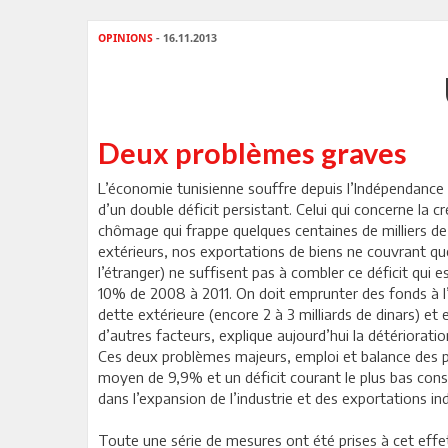
OPINIONS
- 16.11.2013
Deux problèmes graves
L’économie tunisienne souffre depuis l’Indépendance de
d’un double déficit persistant. Celui qui concerne la
chômage qui frappe quelques centaines de milliers de
extérieurs, nos exportations de biens ne couvrant q
l’étranger) ne suffisent pas à combler ce déficit qui
10% de 2008 à 2011. On doit emprunter des fonds à l’ext
dette extérieure (encore 2 à 3 milliards de dinars) et
d’autres facteurs, explique aujourd’hui la détérioratio
Ces deux problèmes majeurs, emploi et balance des pa
moyen de 9,9% et un déficit courant le plus bas const
dans l’expansion de l’industrie et des exportations i
Toute une série de mesures ont été prises à cet eff