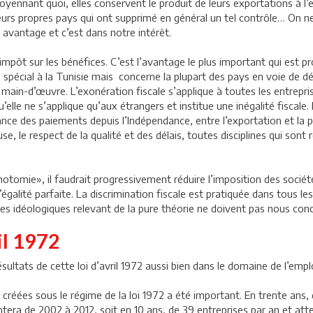
yennant quoi, elles conservent le produit de leurs exportations à l’ex
eurs propres pays qui ont supprimé en général un tel contrôle… On ne
 avantage et c’est dans notre intérêt.
’impôt sur les bénéfices. C’est l’avantage le plus important qui est p
s spécial à la Tunisie mais concerne la plupart des pays en voie de
ain-d’œuvre. L’exonération fiscale s’applique à toutes les entreprise
elle ne s’applique qu’aux étrangers et institue une inégalité fiscale. 
ance des paiements depuis l’Indépendance, entre l’exportation et la p
, le respect de la qualité et des délais, toutes disciplines qui sont 
chotomie», il faudrait progressivement réduire l’imposition des société
’égalité parfaite. La discrimination fiscale est pratiquée dans tous les
ses idéologiques relevant de la pure théorie ne doivent pas nous co
ril 1972
ultats de cette loi d’avril 1972 aussi bien dans le domaine de l’empl
 créées sous le régime de la loi 1972 a été important. En trente ans,
tera de 2002 à 2012, soit en 10 ans, de 39 entreprises par an et atte