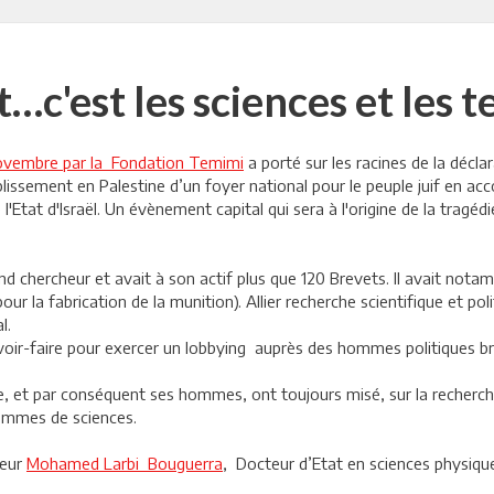
…c'est les sciences et les 
novembre par la Fondation Temimi
a porté sur les racines de la décla
ablissement en Palestine d’un foyer national pour le peuple juif en 
e l'Etat d'Israël. Un évènement capital qui sera à l'origine de la tra
 chercheur et avait à son actif plus que 120 Brevets. Il avait not
our la fabrication de la munition). Allier recherche scientifique et pol
l.
savoir-faire pour exercer un lobbying auprès des hommes politiques br
, et par conséquent ses hommes, ont toujours misé, sur la recherche s
hommes de sciences.
seur
Mohamed Larbi Bouguerra
, Docteur d’Etat en sciences physique