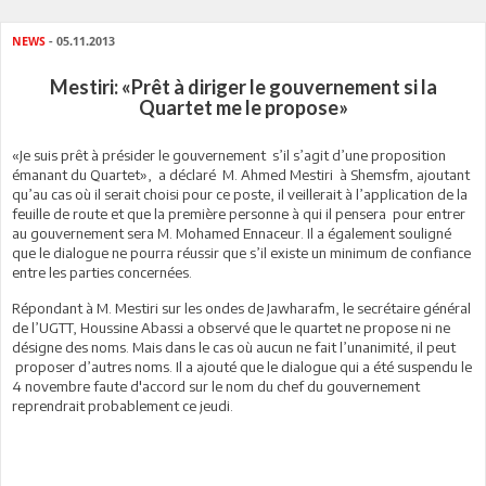
NEWS
- 05.11.2013
Mestiri: «Prêt à diriger le gouvernement si la
Quartet me le propose»
«Je suis prêt à présider le gouvernement
s’il s’agit d’une proposition
émanant du Quartet», a déclaré
M. Ahmed Mestiri
à Shemsfm, ajoutant
qu’au cas où il serait choisi pour ce poste, il veillerait à l’application de la
feuille de route et que la première personne à qui il pensera
pour entrer
au gouvernement sera M. Mohamed Ennaceur. Il a également souligné
que le dialogue ne pourra réussir que s’il existe un minimum de confiance
entre les parties concernées.
Répondant à M. Mestiri sur les ondes de Jawharafm, le secrétaire général
de l’UGTT, Houssine Abassi a observé que le quartet ne propose ni ne
désigne des noms. Mais dans le cas où aucun ne fait l’unanimité, il peut
proposer d’autres noms. Il a ajouté que le dialogue qui a été suspendu le
4 novembre faute d'accord sur le nom du chef du gouvernement
reprendrait probablement ce jeudi.