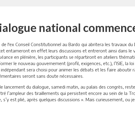
Dialogue national commence
e de l'ex Conseil Constitutionnel au Bardo qui abritera les travaux du
rtet entameront en effet leurs discussions et entreront ainsi dans le 
séance en plénière, les participants se répartiront en ateliers théma
rmer le nouveau gouvernement (profil, exigences, etc.), l’ISIE, la loi 
ndépendant sera choisi pour animer les débats et les faire aboutir 
lémentaires seront sans doute nécessaires.
e lancement du dialogue, samedi matin, au palais des congrès, reste
é l’ampleur des tiraillements qui persistent encore au sein de la Tro
e, s’y est plié, après quelques discussions ». Mais curieusement, ou j