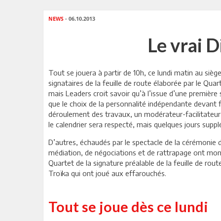
NEWS
- 06.10.2013
Le vrai 
Tout se jouera à partir de 10h, ce lundi matin au sièg
signataires de la feuille de route élaborée par le Qua
mais Leaders croit savoir qu’à l’issue d’une première 
que le choix de la personnalité indépendante devant fo
déroulement des travaux, un modérateur-facilitateur i
le calendrier sera respecté, mais quelques jours supp
D’autres, échaudés par le spectacle de la cérémonie d
médiation, de négociations et de rattrapage ont montr
Quartet de la signature préalable de la feuille de rout
Troïka qui ont joué aux effarouchés.
Tout se joue dès ce lundi