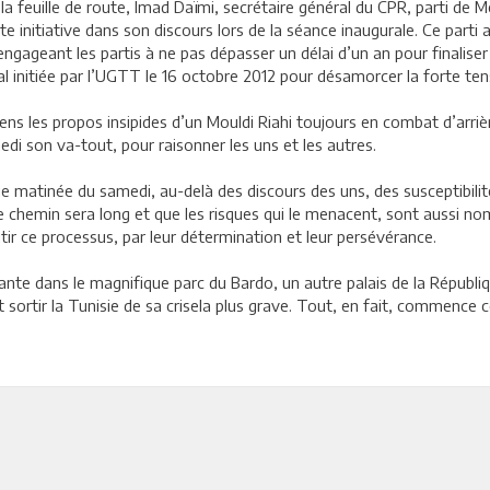
la feuille de route, Imad Daïmi, secrétaire général du CPR, parti de M
tte initiative dans son discours lors de la séance inaugurale. Ce part
gageant les partis à ne pas dépasser un délai d’un an pour finaliser 
al initiée par l’UGTT le 16 octobre 2012 pour désamorcer la forte tens
ens les propos insipides d’un Mouldi Riahi toujours en combat d’arrièr
edi son va-tout, pour raisonner les uns et les autres.
e matinée du samedi, au-delà des discours des uns, des susceptibilité
ue le chemin sera long et que les risques qui le menacent, sont aussi
tir ce processus, par leur détermination et leur persévérance.
nte dans le magnifique parc du Bardo, un autre palais de la Républiq
sortir la Tunisie de sa crisela plus grave. Tout, en fait, commence ce 