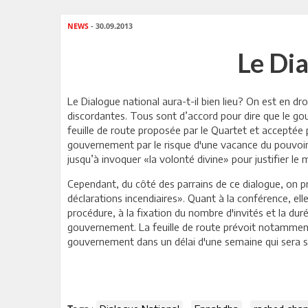
NEWS
- 30.09.2013
Le Dia
Le Dialogue national aura-t-il bien lieu? On est en dr
discordantes. Tous sont d’accord pour dire que le g
feuille de route proposée par le Quartet et acceptée
gouvernement par le risque d'une vacance du pouvoir q
jusqu’à invoquer «la volonté divine» pour justifier l
Cependant, du côté des parrains de ce dialogue, on pré
déclarations incendiaires». Quant à la conférence, el
procédure, à la fixation du nombre d'invités et la dur
gouvernement. La feuille de route prévoit notamment 
gouvernement dans un délai d'une semaine qui sera su