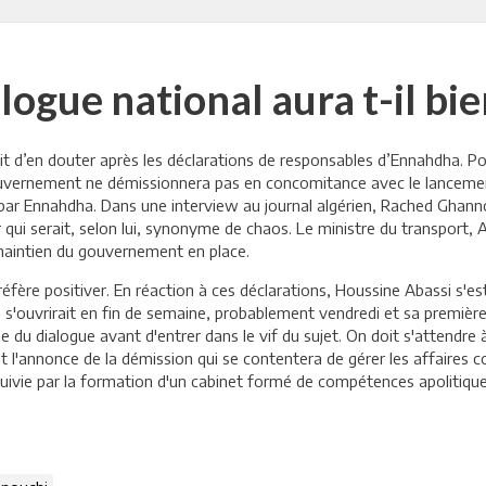
logue national aura t-il bie
oit d’en douter après les déclarations de responsables d’Ennahdha. Po
ouvernement ne démissionnera pas en concomitance avec le lancement
 par Ennahdha. Dans une interview au journal algérien, Rached Ghann
ui serait, selon lui, synonyme de chaos. Le ministre du transport, 
e maintien du gouvernement en place.
fère positiver. En réaction à ces déclarations, Houssine Abassi s'est 
le s'ouvrirait en fin de semaine, probablement vendredi et sa premiè
ée du dialogue avant d'entrer dans le vif du sujet. On doit s'attendre
l'annonce de la démission qui se contentera de gérer les affaires c
ivie par la formation d'un cabinet formé de compétences apolitique 