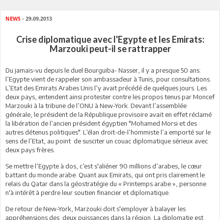
NEWS
- 29.09.2013
Crise diplomatique avec l'Egypte et les Emirats:
Marzouki peut-il se rattrapper
Du jamais-vu depuis le duel Bourguiba- Nasser, il y a presque 50 ans:
l’Egypte vient de rappeler son ambassadeur à Tunis, pour consultations.
L’Etat des Emirats Arabes Unis l’y avait précédé de quelques jours. Les
deux pays, entendent ainsi protester contre les propos tenus par Moncef
Marzouki à la tribune de l’ONU à New-York. Devant l’assemblée
générale, le président de la République provisoire avait en effet réclamé
la libération de l’ancien président égyptien "Mohamed Morsi et des
autres détenus politiques". L’élan droit-de-l’hommiste l’a emporté sur le
sens de l’Etat, au point de susciter un couac diplomatique sérieux avec
deux pays frères.
Se mettre l’Egypte à dos, c’est s'aliéner 90 millions d’arabes, le cœur
battant du monde arabe. Quant aux Emirats, qui ont pris clairement le
relais du Qatar dans la géostratégie du « Printemps arabe », personne
n'à intérêt à perdre leur soutien financier et diplomatique.
De retour de New-York, Marzouki doit s'employer à balayer les
appréhensions des deux puissances dans la région. La diplomatie est