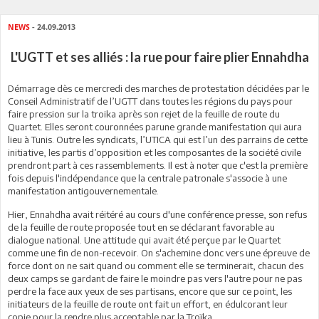
NEWS
- 24.09.2013
L'UGTT et ses alliés : la rue pour faire plier Ennahdha
Démarrage dès ce mercredi des marches de protestation décidées par le
Conseil Administratif de l’UGTT dans toutes les régions du pays pour
faire pression sur la troika après son rejet de la feuille de route du
Quartet. Elles seront couronnées parune grande manifestation qui aura
lieu à Tunis. Outre les syndicats, l’UTICA qui est l’un des parrains de cette
initiative, les partis d’opposition et les composantes de la société civile
prendront part à ces rassemblements. Il est à noter que c'est la première
fois depuis l'indépendance que la centrale patronale s'associe à une
manifestation antigouvernementale.
Hier, Ennahdha avait réitéré au cours d'une conférence presse, son refus
de la feuille de route proposée tout en se déclarant favorable au
dialogue national. Une attitude qui avait été perçue par le Quartet
comme une fin de non-recevoir. On s'achemine donc vers une épreuve de
force dont on ne sait quand ou comment elle se terminerait, chacun des
deux camps se gardant de faire le moindre pas vers l'autre pour ne pas
perdre la face aux yeux de ses partisans, encore que sur ce point, les
initiateurs de la feuille de route ont fait un effort, en édulcorant leur
copie pour la rendre plus acceptable par la Troïka.