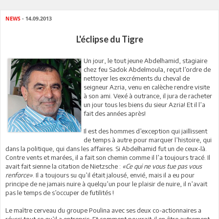
NEWS
- 14.09.2013
L'éclipse du Tigre
Un jour, le tout jeune Abdelhamid, stagiaire
chez feu Sadok Abdelmoula, reçut l’ordre de
nettoyer les excréments du cheval de
seigneur Azria, venu en calèche rendre visite
à son ami. Vexé à outrance, il jura de racheter
un jour tous les biens du sieur Azria! Et il l’a
fait des années après!
Il est des hommes d’exception qui jaillissent
de temps à autre pour marquer l’histoire, qui
dans la politique, qui dans les affaires. Si Abdelhamid fut un de ceux-là.
Contre vents et marées, il a fait son chemin comme il l’a toujours tracé. Il
avait fait sienne la citation de Nietzsche :
«Ce qui ne vous tue pas vous
renforce»
. Il a toujours su qu’il était jalousé, envié, mais il a eu pour
principe de ne jamais nuire à quelqu’un pour le plaisir de nuire, il n’avait
pas le temps de s’occuper de futilités !
Le maître cerveau du groupe Poulina avec ses deux co-actionnaires a