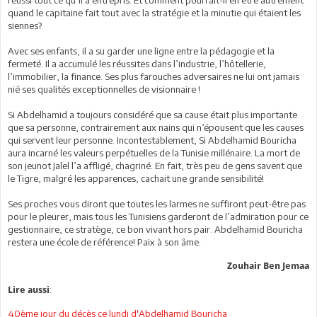
réussi tout ce qu’il a entrepris. Et comment pourrait-il en être autrement
quand le capitaine fait tout avec la stratégie et la minutie qui étaient les
siennes?
Avec ses enfants, il a su garder une ligne entre la pédagogie et la
fermeté. Il a accumulé les réussites dans l’industrie, l’hôtellerie,
l’immobilier, la finance. Ses plus farouches adversaires ne lui ont jamais
nié ses qualités exceptionnelles de visionnaire !
Si Abdelhamid a toujours considéré que sa cause était plus importante
que sa personne, contrairement aux nains qui n’épousent que les causes
qui servent leur personne. Incontestablement, Si Abdelhamid Bouricha
aura incarné les valeurs perpétuelles de la Tunisie millénaire. La mort de
son jeunot Jalel l’a affligé, chagriné. En fait, très peu de gens savent que
le Tigre, malgré les apparences, cachait une grande sensibilité!
Ses proches vous diront que toutes les larmes ne suffiront peut-être pas
pour le pleurer, mais tous les Tunisiens garderont de l’admiration pour ce
gestionnaire, ce stratège, ce bon vivant hors pair. Abdelhamid Bouricha
restera une école de référence! Paix à son âme.
Zouhair Ben Jemaa
:
Lire aussi
40ème jour du décès ce lundi d'Abdelhamid Bouricha