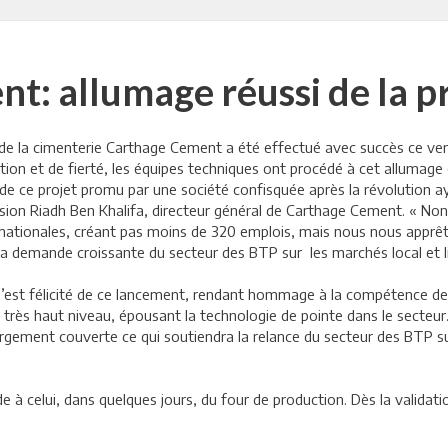
t: allumage réussi de la 
de la cimenterie Carthage Cement a été effectué avec succès ce ven
ion et de fierté, les équipes techniques ont procédé à cet allumage 
de ce projet promu par une société confisquée après la révolution aya
ion Riadh Ben Khalifa, directeur général de Carthage Cement. « Non
rnationales, créant pas moins de 320 emplois, mais nous nous apprêt
la demande croissante du secteur des BTP sur les marchés local et li
, s’est félicité de ce lancement, rendant hommage à la compétence des
de très haut niveau, épousant la technologie de pointe dans le secte
largement couverte ce qui soutiendra la relance du secteur des BTP 
 à celui, dans quelques jours, du four de production. Dès la validati