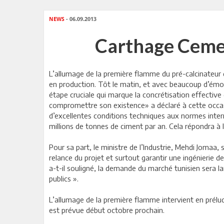
NEWS
- 06.09.2013
Carthage Cemen
L’allumage de la première flamme du pré-calcinateur 
en production. Tôt le matin, et avec beaucoup d’émot
étape cruciale qui marque la concrétisation effective 
compromettre son existence» a déclaré à cette occas
d’excellentes conditions techniques aux normes inte
millions de tonnes de ciment par an. Cela répondra à 
Pour sa part, le ministre de l’Industrie, Mehdi Jomaa
relance du projet et surtout garantir une ingénierie 
a-t-il souligné, la demande du marché tunisien sera 
publics ».
L’allumage de la première flamme intervient en prélude
est prévue début octobre prochain.