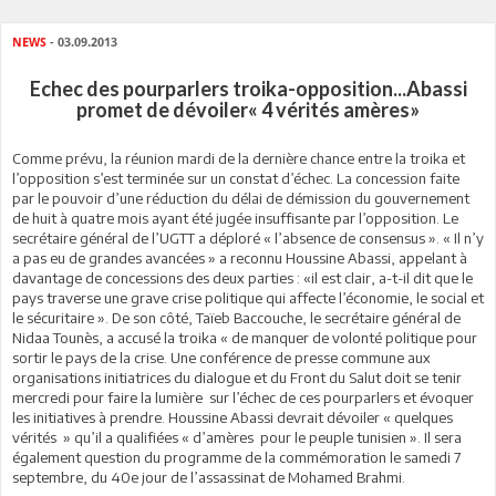
NEWS
- 03.09.2013
Echec des pourparlers troika-opposition...Abassi
promet de dévoiler« 4 vérités amères»
Comme prévu, la réunion mardi de la dernière chance entre la troika et
l’opposition s’est terminée sur un constat d’échec. La concession faite
par le pouvoir d’une réduction du délai de démission du gouvernement
de huit à quatre mois ayant été jugée insuffisante par l’opposition. Le
secrétaire général de l’UGTT a déploré « l’absence de consensus ». « Il n’y
a pas eu de grandes avancées » a reconnu Houssine Abassi, appelant à
davantage de concessions des deux parties : «il est clair, a-t-il dit que le
pays traverse une grave crise politique qui affecte l’économie, le social et
le sécuritaire ». De son côté, Taïeb Baccouche, le secrétaire général de
Nidaa Tounès, a accusé la troika « de manquer de volonté politique pour
sortir le pays de la crise. Une conférence de presse commune aux
organisations initiatrices du dialogue et du Front du Salut doit se tenir
mercredi pour faire la lumière sur l’échec de ces pourparlers et évoquer
les initiatives à prendre. Houssine Abassi devrait dévoiler « quelques
vérités » qu’il a qualifiées « d’amères pour le peuple tunisien ». Il sera
également question du programme de la commémoration le samedi 7
septembre, du 40e jour de l’assassinat de Mohamed Brahmi.