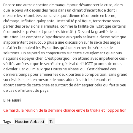
Encore une autre occasion de manqué pour désamorcer la crise, alors
que le pays vit depuis des mois dans un climat d’incertitude dont il
mesure les retombées sur sa vie quotidienne (économie en berne,
chômage, inflation galopante, instabilité politique, terrorisme sans
parler des prévisions alarmistes, comme la faillite de l'Etat que certains
économistes prévoient pour très bientôt ). Devant la gravité de la
situation, les comptes d’apothicaire auxquels se livre la classe politique
s’apparentent beaucoup plus à une discussion sur le sexe des anges
qu’affectionnaient les Byzantins qu’à une recherche sérieuse de
solutions. On se perd en conjectures sur cette aveuglement que nous
risquons de payer cher. C’est pourquoi, on attend avec impatience ces «
vérités amères » que le secrétaire général de l’UGTT promet de nous
dévoiler. Car qui mieux que Houssine Abassi qui s’est démené ces
derniers temps pour amener les deux parties à composition, sans grand
succès hélas, est en mesure de nous aider à saisir les tenants et
aboutissants de cette crise et surtout de démasquer celui qui fait si peu
de cas de l'intérêt du pays.
Lire aussi
Ce mardi, la réunion de la dernière chance entre la troika et l'opposition
:
Houcine Abbassi
Ta
Tags