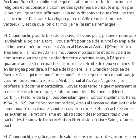
Bertrand Russell, ce philosophe qui militait contre toutes les formes de
religions et les considérait comme des systèmes de cruauté inspirés par
la peur et l’ignorance affirmait : «On nous dit souvent que c’est une très
vilaine chose d’attaquer la religion parce qu’elle rend les hommes
vertueux. C’est ce que l’on dit ; moi, je ne l’ai jamais remarqué. »
M. Ghannouchi, pour le bien de ce pays, s’il vous plaît, prouvez-nous que
le vénérable logicien a tort. Il vous suffit pour cela de suivre l’exemple de
cet immense théologien qu’est Abou al Hassan al Ash’ari (Xème siècle).
Très jeune, il s’inscrivit dans la mouvance moatazalite et écrivit de très
nombreux ouvrages pour défendre cette doctrine. Mais, à l’âge de
quarante ans, il s’enferma chez lui pour une retraite de deux semaines. Il
en émergea pour dire, à l’heure de la prière, à la Grande Mosquée de
Basra: « Celui qui me connaît me connaît. A celui qui ne me connaît pas, je
vais me faire connaître. Je suis Ali ibn Ismail al Ash’ari. Naguère, j’ai
professé la doctrine moatazalite… Soyez tous témoins que maintenant je
renie cette doctrine et que je l’abandonne définitivement. » (Henri
Corbin, « Histoire de la philosophie islamique », Editions Gallimard, Paris,
1964, p. 162). Par ce revirement radical, Abou al Hassan voulait éviter à la
communauté musulmane sunnite la division car elle était écartelée entre
les extrêmes : le rationalisme et l’abstraction des Moatazalites d’une
part et les tenants de l’interprétation littéraliste du Livre Saint, d’autre
part.
M. Ghannouchi, de grâce, pour le salut de nos compatriotes, pour écarter