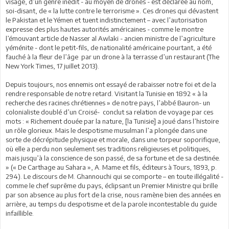
visage, d’un genre inédit - au moyen de drones - est déclarée au nom,
soi-disant, de « la lutte contre le terrorisme ». Ces drones qui dévastent
le Pakistan et le Yémen et tuent indistinctement – avec l’autorisation
expresse des plus hautes autorités américaines - comme le montre
l’émouvant article de Nasser al Awlaki - ancien ministre de l’agriculture
yéménite - dont le petit-fils, de nationalité américaine pourtant, a été
fauché à la fleur de l’âge par un drone à la terrasse d’un restaurant (The
New York Times, 17 juillet 2013).
Depuis toujours, nos ennemis ont essayé de rabaisser notre foi et de la
rendre responsable de notre retard. Visitant la Tunisie en 1892 « à la
recherche des racines chrétiennes » de notre pays, l’abbé Bauron- un
colonialiste doublé d’un Croisé- conclut sa relation de voyage par ces
mots : « Richement douée par la nature, [la Tunisie] a joué dans l’histoire
un rôle glorieux. Mais le despotisme musulman l’a plongée dans une
sorte de décrépitude physique et morale, dans une torpeur soporifique,
où elle a perdu non seulement ses traditions religieuses et politiques,
mais jusqu’à la conscience de son passé, de sa fortune et de sa destinée.
» (« De Carthage au Sahara », A. Mame et fils, éditeurs à Tours, 1893, p.
294). Le discours de M. Ghannouchi qui se comporte – en toute illégalité -
comme le chef suprême du pays, éclipsant un Premier Ministre qui brille
par son absence au plus fort de la crise, nous ramène bien des années en
arrière, au temps du despotisme et de la parole incontestable du guide
infaillible.