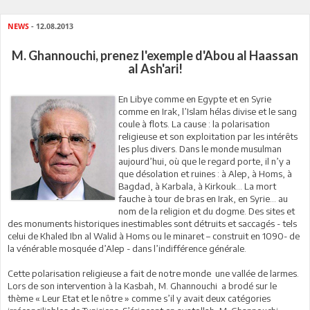
NEWS
- 12.08.2013
M. Ghannouchi, prenez l'exemple d'Abou al Haassan
al Ash'ari!
En Libye comme en Egypte et en Syrie
comme en Irak, l’Islam hélas divise et le sang
coule à flots. La cause : la polarisation
religieuse et son exploitation par les intérêts
les plus divers. Dans le monde musulman
aujourd’hui, où que le regard porte, il n’y a
que désolation et ruines : à Alep, à Homs, à
Bagdad, à Karbala, à Kirkouk… La mort
fauche à tour de bras en Irak, en Syrie… au
nom de la religion et du dogme. Des sites et
des monuments historiques inestimables sont détruits et saccagés - tels
celui de Khaled Ibn al Walid à Homs ou le minaret – construit en 1090- de
la vénérable mosquée d’Alep - dans l’indifférence générale.
Cette polarisation religieuse a fait de notre monde une vallée de larmes.
Lors de son intervention à la Kasbah, M. Ghannouchi a brodé sur le
thème « Leur Etat et le nôtre » comme s’il y avait deux catégories