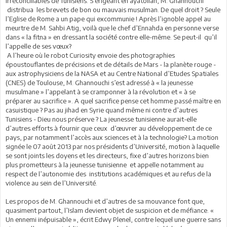
irréconciliables de Tunisiens. S’érigeant en ayatollah, M. Ghannouchi
distribua les brevets de bon ou mauvais musulman. De quel droit ? Seule
l’Eglise de Rome a un pape qui excommunie ! Après l’ignoble appel au
meurtre de M. Sahbi Atig, voilà que le chef d’Ennahda en personne verse
dans « la fitna » en dressant la société contre elle-même. Se peut-il qu’il
l’appelle de ses vœux?
A l’heure où le robot Curiosity envoie des photographies
époustouflantes de précisions et de détails de Mars - la planète rouge -
aux astrophysiciens de la NASA et au Centre National d’Etudes Spatiales
(CNES) de Toulouse, M. Ghannouchi s’est adressé à « la jeunesse
musulmane » l’appelant à se cramponner à la révolution et « à se
préparer au sacrifice ». A quel sacrifice pense cet homme passé maître en
casuistique ? Pas au jihad en Syrie quand même ni contre d’autres
Tunisiens - Dieu nous préserve ? La jeunesse tunisienne aurait-elle
d’autres efforts à fournir que ceux d’œuvrer au développement de ce
pays, par notamment l’accès aux sciences et à la technologie? La motion
signée le 07 août 2013 par nos présidents d’Université, motion à laquelle
se sont joints les doyens et les directeurs, fixe d’autres horizons bien
plus prometteurs à la jeunesse tunisienne et appelle notamment au
respect de l’autonomie des institutions académiques et au refus de la
violence au sein de l’Université.
Les propos de M. Ghannouchi et d’autres de sa mouvance font que,
quasiment partout, l’Islam devient objet de suspicion et de méfiance. «
Un ennemi inépuisable », écrit Edwy Plenel, contre lequel une guerre sans