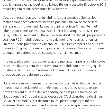
Ghannouchi règne et ne gouverne pas, la Troïka gouverne mais ne dirige
pas. L’impasse est au bout entre la légalité qui a cessé le 23 octobre 2012
et une légitimité qui s’évanouit le 24 octobre.
L’étau se resserre autour d’Ennahdha, les perspectives électorales
mêmes éloignées s’obscurcissent. La panique, mauvaise conseillère
s’empare du mouvement. Laisser croupir en prison Amina, Fehri et
Jabeur pour crime de lèse-majesté, libérer les caciques du RCD : Ben
Dhiâ, Kallel, au moment où Karoui ex bras droit de Ben Ali propose une
coalition RCD –nahdhaouiste montre du moins l’embarras, sinon les
limites du sens politique de Ghannouchi. Il n’a rien compris à ce qui s’est
passé en Egypte, il n’a rien compris à ce qui passe en Tunisie, aucun sens
tactique. Ne parlons pas de stratégie, le Cheikh est mat !
Il ne reste plus comme arguments que la menace, l’appel à la violence de
la bouche du président des parlementaires nahdhaouis, Mr Atig qui le
proféra à deux pas du ministère de l’intérieur. En gros il nous nous
propose eux ou le déluge de sang !
Nous avons survécu aux naufrages qui n’ont jamais eu lieu, parce que
nous connaissons la méditerranée depuis des siècles. Si certains des
nôtres périrent au large de Lampedusa, ce n’est pas la faute de l’eau.
Nous avons livré nos enfants au désespoir. C’est de notre faute si feu
Bouazizi s’immola. C’est de notre faute, pères indignes et mères
éplorées de n’avoir pas ouvert à nos enfants la perspective d’une vie