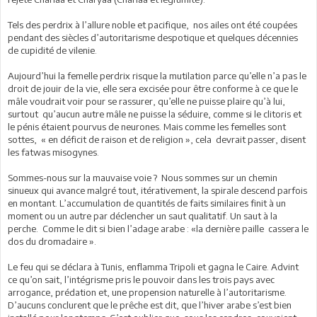
Tels des perdrix à l’allure noble et pacifique, nos ailes ont été coupées
pendant des siècles d’autoritarisme despotique et quelques décennies
de cupidité de vilenie.
Aujourd’hui la femelle perdrix risque la mutilation parce qu’elle n’a pas le
droit de jouir de la vie, elle sera excisée pour être conforme à ce que le
mâle voudrait voir pour se rassurer, qu’elle ne puisse plaire qu’à lui,
surtout qu’aucun autre mâle ne puisse la séduire, comme si le clitoris et
le pénis étaient pourvus de neurones. Mais comme les femelles sont
sottes, « en déficit de raison et de religion », cela devrait passer, disent
les fatwas misogynes.
Sommes-nous sur la mauvaise voie ? Nous sommes sur un chemin
sinueux qui avance malgré tout, itérativement, la spirale descend parfois
en montant. L’accumulation de quantités de faits similaires finit à un
moment ou un autre par déclencher un saut qualitatif. Un saut à la
perche. Comme le dit si bien l’adage arabe : «la dernière paille cassera le
dos du dromadaire ».
Le feu qui se déclara à Tunis, enflamma Tripoli et gagna le Caire. Advint
ce qu’on sait, l’intégrisme pris le pouvoir dans les trois pays avec
arrogance, prédation et, une propension naturelle à l’autoritarisme.
D’aucuns conclurent que le prêche est dit, que l’hiver arabe s’est bien