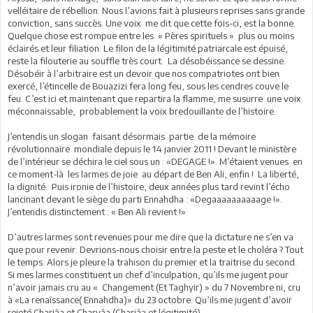
velléitaire de rébellion. Nous l’avions fait à plusieurs reprises sans grande
conviction, sans succès. Une voix me dit que cette fois-ci, est la bonne.
Quelque chose est rompue entre les « Pères spirituels » plus ou moins
éclairés et leur filiation. Le filon de la légitimité patriarcale est épuisé,
reste la filouterie au souffle très court. La désobéissance se dessine.
Désobéir à l’arbitraire est un devoir que nos compatriotes ont bien
exercé, l’étincelle de Bouazizi fera long feu, sous les cendres couve le
feu. C’est ici et maintenant que repartira la flamme, me susurre une voix
méconnaissable, probablement la voix bredouillante de l’histoire.
J’entendis un slogan faisant désormais partie de la mémoire
révolutionnaire mondiale depuis le 14 janvier 2011 ! Devant le ministère
de l’intérieur se déchira le ciel sous un : «DEGAGE !». M’étaient venues en
ce moment-là les larmes de joie au départ de Ben Ali, enfin ! La liberté,
la dignité. Puis ironie de l’histoire, deux années plus tard revint l’écho
lancinant devant le siège du parti Ennahdha : «Degaaaaaaaaaage !».
J’entendis distinctement : « Ben Ali revient !»
D’autres larmes sont revenues pour me dire que la dictature ne s’en va
que pour revenir. Devrions-nous choisir entre la peste et le choléra ? Tout
le temps. Alors je pleure la trahison du premier et la traitrise du second.
Si mes larmes constituent un chef d’inculpation, qu’ils me jugent pour
n’avoir jamais cru au « Changement (Et Taghyir) » du 7 Novembre ni, cru
à «La renaîssance( Ennahdha)» du 23 octobre. Qu’ils me jugent d’avoir
rejeté Chariâa et Charyâa (Chariâa et légitimité).