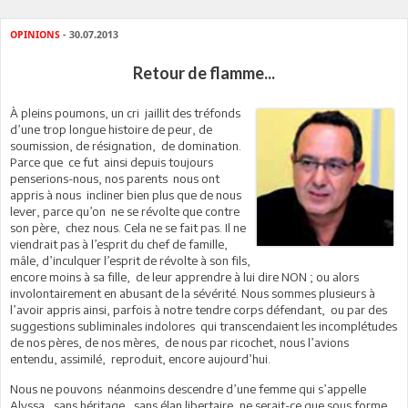
OPINIONS
- 30.07.2013
Retour de flamme...
À pleins poumons, un cri jaillit des tréfonds
d’une trop longue histoire de peur, de
soumission, de résignation, de domination.
Parce que ce fut ainsi depuis toujours
penserions-nous, nos parents nous ont
appris à nous incliner bien plus que de nous
lever, parce qu’on ne se révolte que contre
son père, chez nous. Cela ne se fait pas. Il ne
viendrait pas à l’esprit du chef de famille,
mâle, d’inculquer l’esprit de révolte à son fils,
encore moins à sa fille, de leur apprendre à lui dire NON ; ou alors
involontairement en abusant de la sévérité. Nous sommes plusieurs à
l’avoir appris ainsi, parfois à notre tendre corps défendant, ou par des
suggestions subliminales indolores qui transcendaient les incomplétudes
de nos pères, de nos mères, de nous par ricochet, nous l’avions
entendu, assimilé, reproduit, encore aujourd’hui.
Nous ne pouvons néanmoins descendre d’une femme qui s’appelle
Alyssa, sans héritage, sans élan libertaire, ne serait-ce que sous forme