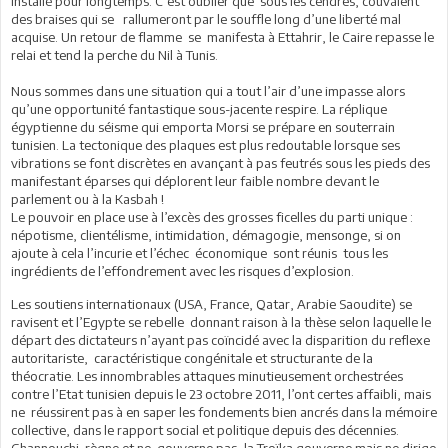
installé pour longtemps. C’est oublier que sous les cendres, couvaient
des braises qui se rallumeront par le souffle long d’une liberté mal
acquise. Un retour de flamme se manifesta à Ettahrir, le Caire repasse le
relai et tend la perche du Nil à Tunis.
Nous sommes dans une situation qui a tout l’air d’une impasse alors
qu’une opportunité fantastique sous-jacente respire. La réplique
égyptienne du séisme qui emporta Morsi se prépare en souterrain
tunisien. La tectonique des plaques est plus redoutable lorsque ses
vibrations se font discrètes en avançant à pas feutrés sous les pieds des
manifestant éparses qui déplorent leur faible nombre devant le
parlement ou à la Kasbah !
Le pouvoir en place use à l’excès des grosses ficelles du parti unique :
népotisme, clientélisme, intimidation, démagogie, mensonge, si on
ajoute à cela l’incurie et l’échec économique sont réunis tous les
ingrédients de l’effondrement avec les risques d’explosion.
Les soutiens internationaux (USA, France, Qatar, Arabie Saoudite) se
ravisent et l’Egypte se rebelle donnant raison à la thèse selon laquelle le
départ des dictateurs n’ayant pas coïncidé avec la disparition du reflexe
autoritariste, caractéristique congénitale et structurante de la
théocratie. Les innombrables attaques minutieusement orchestrées
contre l’Etat tunisien depuis le 23 octobre 2011, l’ont certes affaibli, mais
ne réussirent pas à en saper les fondements bien ancrés dans la mémoire
collective, dans le rapport social et politique depuis des décennies.