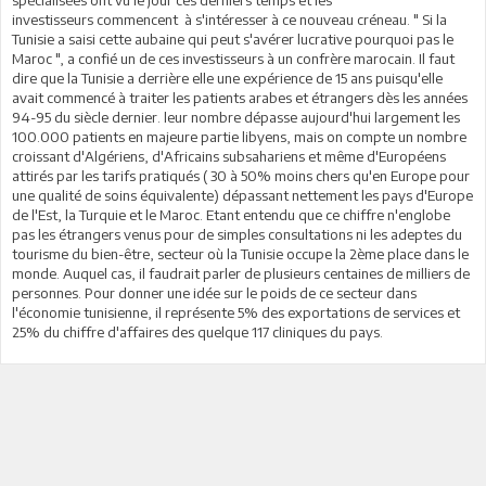
investisseurs commencent à s'intéresser à ce nouveau créneau. " Si la
Tunisie a saisi cette aubaine qui peut s'avérer lucrative pourquoi pas le
Maroc ", a confié un de ces investisseurs à un confrère marocain. Il faut
dire que la Tunisie a derrière elle une expérience de 15 ans puisqu'elle
avait commencé à traiter les patients arabes et étrangers dès les années
94-95 du siècle dernier. leur nombre dépasse aujourd'hui largement les
100.000 patients en majeure partie libyens, mais on compte un nombre
croissant d'Algériens, d'Africains subsahariens et même d'Européens
attirés par les tarifs pratiqués ( 30 à 50% moins chers qu'en Europe pour
une qualité de soins équivalente) dépassant nettement les pays d'Europe
de l'Est, la Turquie et le Maroc. Etant entendu que ce chiffre n'englobe
pas les étrangers venus pour de simples consultations ni les adeptes du
tourisme du bien-être, secteur où la Tunisie occupe la 2ème place dans le
monde. Auquel cas, il faudrait parler de plusieurs centaines de milliers de
personnes. Pour donner une idée sur le poids de ce secteur dans
l'économie tunisienne, il représente 5% des exportations de services et
25% du chiffre d'affaires des quelque 117 cliniques du pays.