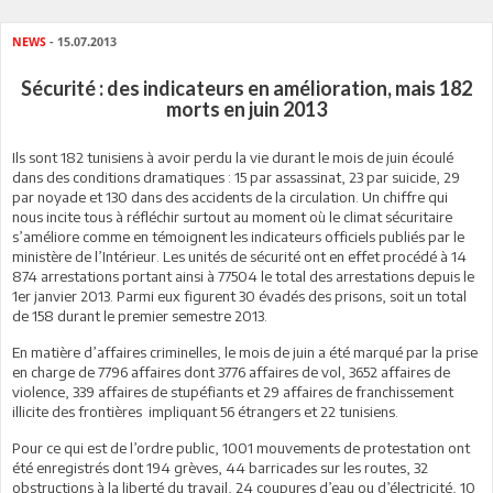
NEWS
- 15.07.2013
Sécurité : des indicateurs en amélioration, mais 182
morts en juin 2013
Ils sont 182 tunisiens à avoir perdu la vie durant le mois de juin écoulé
dans des conditions dramatiques : 15 par assassinat, 23 par suicide, 29
par noyade et 130 dans des accidents de la circulation. Un chiffre qui
nous incite tous à réfléchir surtout au moment où le climat sécuritaire
s’améliore comme en témoignent les indicateurs officiels publiés par le
ministère de l’Intérieur. Les unités de sécurité ont en effet procédé à 14
874 arrestations portant ainsi à 77504 le total des arrestations depuis le
1er janvier 2013. Parmi eux figurent 30 évadés des prisons, soit un total
de 158 durant le premier semestre 2013.
En matière d’affaires criminelles, le mois de juin a été marqué par la prise
en charge de 7796 affaires dont 3776 affaires de vol, 3652 affaires de
violence, 339 affaires de stupéfiants et 29 affaires de franchissement
illicite des frontières impliquant 56 étrangers et 22 tunisiens.
Pour ce qui est de l’ordre public, 1001 mouvements de protestation ont
été enregistrés dont 194 grèves, 44 barricades sur les routes, 32
obstructions à la liberté du travail, 24 coupures d’eau ou d’électricité, 10