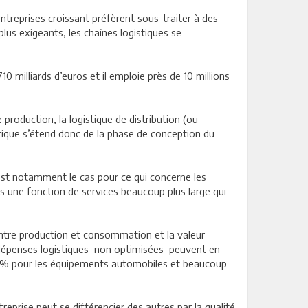
reprises croissant préfèrent sous-traiter à des
plus exigeants, les chaînes logistiques se
0 milliards d’euros et il emploie près de 10 millions
 production, la logistique de distribution (ou
istique s’étend donc de la phase de conception du
C’est notamment le cas pour ce qui concerne les
s une fonction de services beaucoup plus large qui
entre production et consommation et la valeur
es dépenses logistiques non optimisées peuvent en
 10 % pour les équipements automobiles et beaucoup
entreprise peut se différencier des autres par la qualité