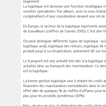
largement.
La logistique est devenue une fonction stratégique 
sociétés spécialisées. Par ailleurs, avec la sous-trait
complexifient et leur coordination devient une clé de 
En Europe, le secteur de la logistique représente envi
de travailleurs (chiffres de l’année 2005). C’est dire
On peut distinguer différents types de logistique : la 
logistique aval), logistique des retours, logistique d
produit jusqu’à sa récupération, autrement dit sur tout
Le transport est une activité très liée à la logistiqu
activités liées au transport des marchandises. Ce der
est la logistique.
La bonne gestion logistique vise à réduire les coût
financière des marchandises immobilisées dans le circ
effet aller de quelques % du chiffre d’affaires pour
plus pour les produits pondéreux (30%).
Mais, de plus en plus, la diminution des coûts n’est plus