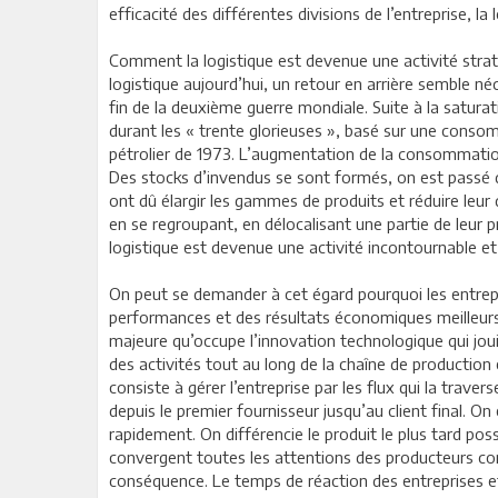
efficacité des différentes divisions de l’entreprise, l
Comment la logistique est devenue une activité strat
logistique aujourd’hui, un retour en arrière semble néc
fin de la deuxième guerre mondiale. Suite à la satura
durant les « trente glorieuses », basé sur une conso
pétrolier de 1973. L’augmentation de la consommation n
Des stocks d’invendus se sont formés, on est passé d’
ont dû élargir les gammes de produits et réduire leur d
en se regroupant, en délocalisant une partie de leur 
logistique est devenue une activité incontournable et
On peut se demander à cet égard pourquoi les entrepri
performances et des résultats économiques meilleurs. P
majeure qu’occupe l’innovation technologique qui joui
des activités tout au long de la chaîne de production 
consiste à gérer l’entreprise par les flux qui la traver
depuis le premier fournisseur jusqu’au client final. On 
rapidement. On différencie le produit le plus tard pos
convergent toutes les attentions des producteurs com
conséquence. Le temps de réaction des entreprises et 