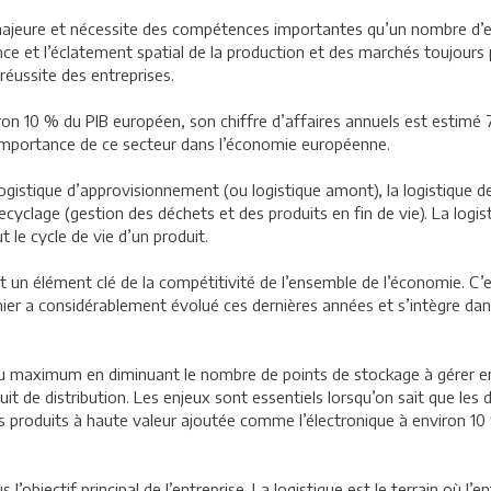
majeure et nécessite des compétences importantes qu’un nombre d’ent
ance et l’éclatement spatial de la production et des marchés toujours 
réussite des entreprises.
ron 10 % du PIB européen, son chiffre d’affaires annuels est estimé 71
 l’importance de ce secteur dans l’économie européenne.
logistique d’approvisionnement (ou logistique amont), la logistique de
e recyclage (gestion des déchets et des produits en fin de vie). La log
 le cycle de vie d’un produit.
e et un élément clé de la compétitivité de l’ensemble de l’économie. 
nier a considérablement évolué ces dernières années et s’intègre dan
s au maximum en diminuant le nombre de points de stockage à gérer 
uit de distribution. Les enjeux sont essentiels lorsqu’on sait que l
 les produits à haute valeur ajoutée comme l’électronique à environ
 l’objectif principal de l’entreprise. La logistique est le terrain où l’