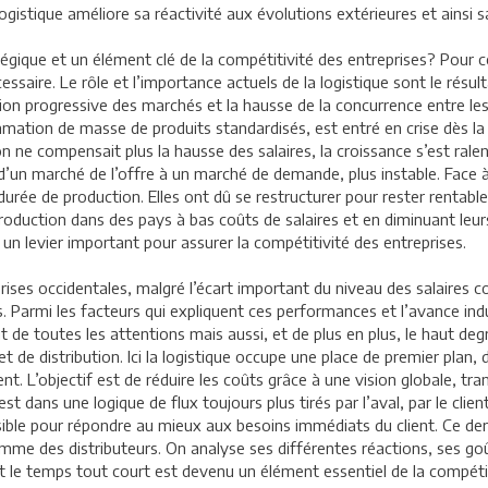
a logistique améliore sa réactivité aux évolutions extérieures et ainsi 
égique et un élément clé de la compétitivité des entreprises? Pour 
essaire. Le rôle et l’importance actuels de la logistique sont le résul
tion progressive des marchés et la hausse de la concurrence entre le
mmation de masse de produits standardisés, est entré en crise dès la
e compensait plus la hausse des salaires, la croissance s’est ralenti
un marché de l’offre à un marché de demande, plus instable. Face à ce
urée de production. Elles ont dû se restructurer pour rester rentables,
production dans des pays à bas coûts de salaires et en diminuant leur
 un levier important pour assurer la compétitivité des entreprises.
ses occidentales, malgré l’écart important du niveau des salaires co
armi les facteurs qui expliquent ces performances et l’avance industrie
t de toutes les attentions mais aussi, et de plus en plus, le haut de
et de distribution. Ici la logistique occupe une place de premier plan
sent. L’objectif est de réduire les coûts grâce à une vision globale, t
est dans une logique de flux toujours plus tirés par l’aval, par le clie
sible pour répondre au mieux aux besoins immédiats du client. Ce derni
me des distributeurs. On analyse ses différentes réactions, ses go
le temps tout court est devenu un élément essentiel de la compétitiv