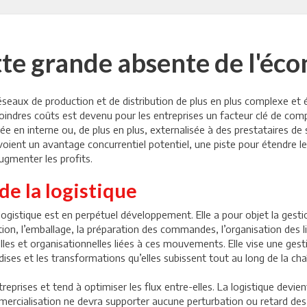
ette grande absente de l'éc
réseaux de production et de distribution de plus en plus complexe et 
oindres coûts est devenu pour les entreprises un facteur clé de compé
ée en interne ou, de plus en plus, externalisée à des prestataires de s
y voient un avantage concurrentiel potentiel, une piste pour étendre l
ugmenter les profits.
de la logistique
ogistique est en perpétuel développement. Elle a pour objet la gesti
n, l’emballage, la préparation des commandes, l’organisation des liv
les et organisationnelles liées à ces mouvements. Elle vise une gest
ses et les transformations qu’elles subissent tout au long de la cha
treprises et tend à optimiser les flux entre-elles. La logistique devie
mercialisation ne devra supporter aucune perturbation ou retard des