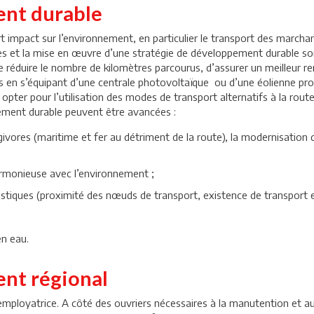
ent durable
rt impact sur l’environnement, en particulier le transport des marcha
s et la mise en œuvre d’une stratégie de développement durable sont 
 de réduire le nombre de kilomètres parcourus, d’assurer un meilleur r
es en s’équipant d’une centrale photovoltaïque ou d’une éolienne prod
ut opter pour l’utilisation des modes de transport alternatifs à la rout
pement durable peuvent être avancées :
ores (maritime et fer au détriment de la route), la modernisation de
armonieuse avec l’environnement ;
gistiques (proximité des nœuds de transport, existence de transpor
n eau.
nt régional
 employatrice. A côté des ouvriers nécessaires à la manutention et 