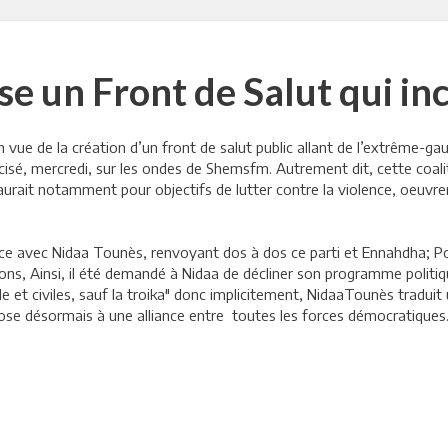
 un Front de Salut qui inc
e de la création d’un front de salut public allant de l’extrême-gauch
récisé, mercredi, sur les ondes de Shemsfm. Autrement dit, cette coal
e aurait notamment pour objectifs de lutter contre la violence, oeuvrer
 avec Nidaa Tounès, renvoyant dos à dos ce parti et Ennahdha; Pou
ions, Ainsi, il été demandé à Nidaa de décliner son programme polit
iale et civiles, sauf la troika" donc implicitement, NidaaTounès trad
ppose désormais à une alliance entre toutes les forces démocratiques