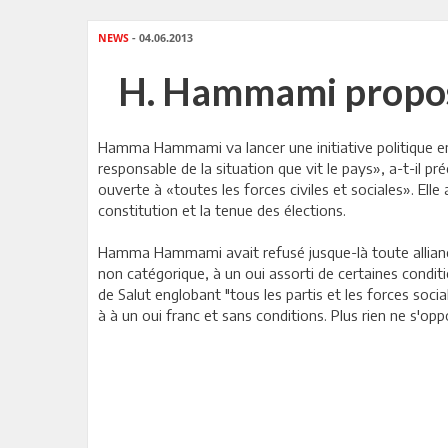
NEWS
- 04.06.2013
H. Hammami propose
Hamma Hammami va lancer une initiative politique en vu
responsable de la situation que vit le pays», a-t-il p
ouverte à «toutes les forces civiles et sociales». Ell
constitution et la tenue des élections.
Hamma Hammami avait refusé jusque-là toute alliance
non catégorique, à un oui assorti de certaines condit
de Salut englobant "tous les partis et les forces soc
à à un oui franc et sans conditions. Plus rien ne s'o