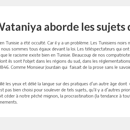
ataniya aborde les sujets 
en Tunisie a été occulté. Car il y a un problème. Les Tunisiens noirs 
ous sommes tous égaux devant la loi. Les téléspectateurs qui ont s
ue le racisme existe bien en Tunisie. Beaucoup de nos compatriotes
dont ils sont l'objet dans les régions du sud, dans les réglementation
 1846. Comme Monsieur Jourdain qui faisait de la prose sans le savoi
sillé les yeux et délié la langue sur des pratiques d’un autre âge don
pas bien choisi pour soulever de tels sujets, qu’il y a d’autres priori
 céder à notre pêché mignon, la procrastination (la tendance à tout 
ènements.